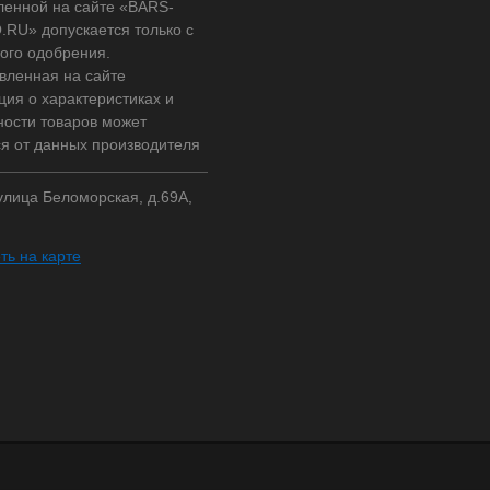
ленной на сайте «BARS-
RU» допускается только с
ого одобрения.
вленная на сайте
ия о характеристиках и
ности товаров может
ся от данных производителя
 улица Беломорская, д.69А,
ть на карте