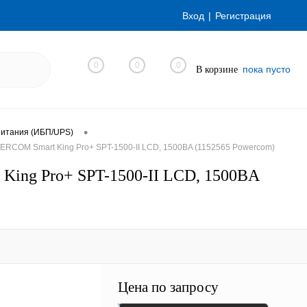
Вход
Регистрация
0
0
0
пока пусто
В корзине
•
питания (ИБП/UPS)
RCOM Smart King Pro+ SPT-1500-II LCD, 1500ВA (1152565 Powercom)
ing Pro+ SPT-1500-II LCD, 1500ВA
Цена по запросу