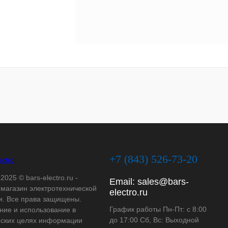
+7 (843) 526-73-20
2025 © bars-electro.ru -
Email:
sales@bars-
-магазин электротехнической
electro.ru
и. Все права защищены.
График работы Пн-Пт: с 8:00
ние и использование в
до 17:00 Сб, Вс: Выходной
ских целях информации