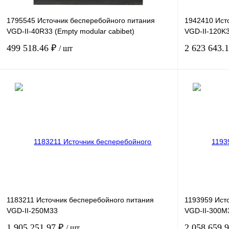
1795545 Источник бесперебойного питания
1942410 Ист
VGD-II-40R33 (Empty modular cabibet)
VGD-II-120K
499 518.46 ₽
2 623 643.
/ шт
В корзину
Купить в 1 клик
Сравнение
Купить в 1 к
В избранное
Под заказ
В избранное
1183211 Источник бесперебойного питания
1193959 Ист
VGD-II-250M33
VGD-II-300M
1 905 251.97 ₽
2 058 659.
/ шт