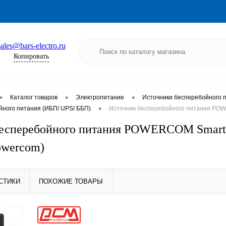
sales@bars-electro.ru
Копировать
•
•
•
Каталог товаров
Электропитание
Источники бесперебойного 
•
йного питания (ИБП/ UPS/ ББП)
Источник бесперебойного питания POWE
есперебойного питания POWERCOM Smart K
owercom)
СТИКИ
ПОХОЖИЕ ТОВАРЫ