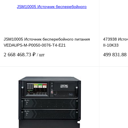
JSM10005 Источник бесперебойного питания
473938 Исто
VEDAUPS-M-P0050-0076-T4-E21
II-10K33
2 668 468.73 ₽
499 831.88
/ шт
В корзину
Купить в 1 клик
Сравнение
Купить в 1 к
В избранное
Под заказ
В избранное