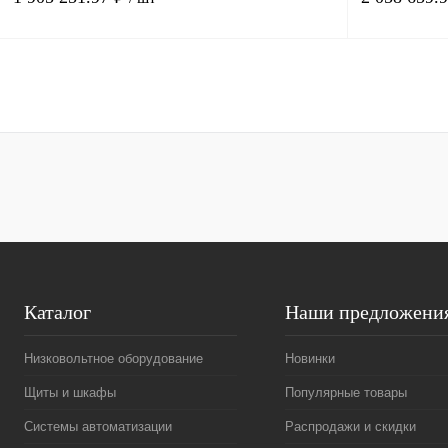
В корзину
Купить в 1 клик
Сравнение
Купить в 1 к
В избранное
Под заказ
В избранное
Каталог
Наши предложени
Низковольтное оборудование
Новинки
Щиты и шкафы
Популярные товары
Системы автоматизации
Распродажи и скидки