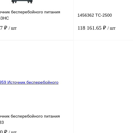
очник бесперебойного питания
1456362 TC-2500
33HС
17 ₽
118 161.65 ₽
/ шт
/ шт
В корзину
лик
Сравнение
Купить в 1 клик
Под заказ
В избранное
очник бесперебойного питания
33
90 ₽
/ шт