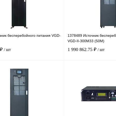
чник бесперебойного питания VGD-
1378489 Источник беспереб
VGD-II-300M33 (50М)
 ₽
1 990 862.75 ₽
/ шт
/ шт
В корзину
лик
Сравнение
Купить в 1 клик
Под заказ
В избранное