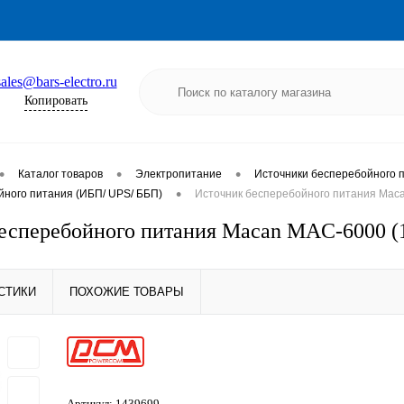
sales@bars-electro.ru
Копировать
•
•
•
Каталог товаров
Электропитание
Источники бесперебойного 
•
йного питания (ИБП/ UPS/ ББП)
Источник бесперебойного питания Mac
есперебойного питания Macan MAC-6000 (
СТИКИ
ПОХОЖИЕ ТОВАРЫ
Артикул:
1439699