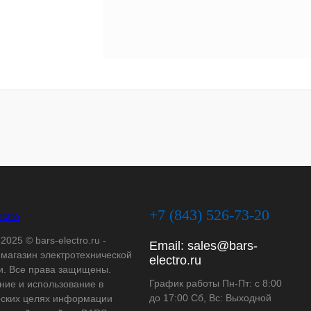
+7 (843) 526-73-20
2025 © bars-electro.ru -
Email:
sales@bars-
-магазин электротехнической
electro.ru
и. Все права защищены.
График работы Пн-Пт: с 8:00
ние и использование в
до 17:00 Сб, Вс: Выходной
ских целях информации