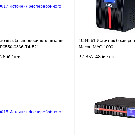
точник бесперебойного питания
1034861 Источник беспереб
P0550-0836-T4-E21
Macan MAC-1000
.26 ₽
27 857.48 ₽
/ шт
/ шт
В корзину
лик
Сравнение
Купить в 1 клик
Под заказ
В избранное