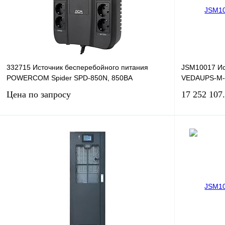
332715 Источник бесперебойного питания
JSM10017 Ис
POWERCOM Spider SPD-850N, 850ВA
VEDAUPS-M-
Цена по запросу
17 252 107
Запросить цену
Купить в 1 клик
Сравнение
Купить в 1 к
В избранное
Под заказ
В избранное