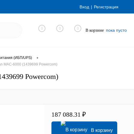
Вход
Регистрация
0
0
0
пока пусто
В корзине
•
питания (ИБП/UPS)
an MAC-6000 (1439699 Powercom)
1439699 Powercom)
187 088.31 ₽
В корзину