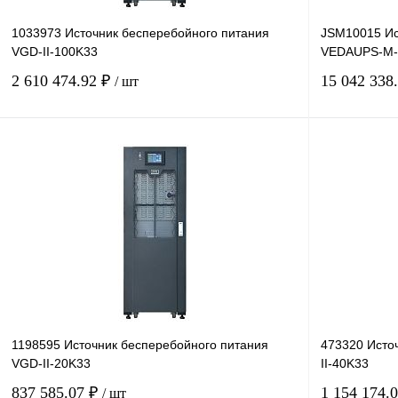
1033973 Источник бесперебойного питания
JSM10015 Ис
VGD-II-100K33
VEDAUPS-M-
2 610 474.92 ₽
15 042 338
/ шт
В корзину
Купить в 1 клик
Сравнение
Купить в 1 к
В избранное
Под заказ
В избранное
1198595 Источник бесперебойного питания
473320 Исто
VGD-II-20K33
II-40K33
837 585.07 ₽
1 154 174.
/ шт