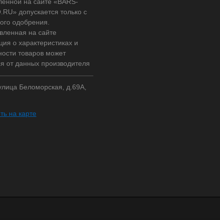
ленной на сайте «BARS-
RU» допускается только с
ого одобрения.
вленная на сайте
ия о характеристиках и
ности товаров может
ся от данных производителя
 улица Беломорская, д.69А,
ть на карте