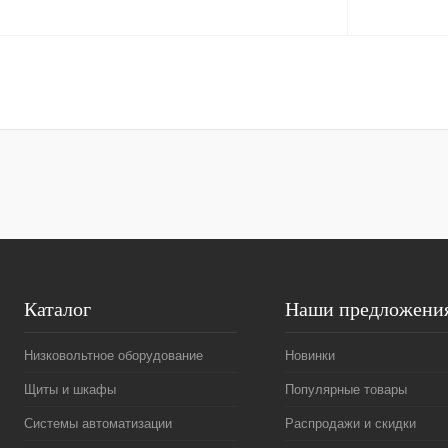
В корзину
Купить в 1 клик
Сравнение
Купить в 1 к
В избранное
Под заказ
В избранное
Каталог
Наши предложени
Низковольтное оборудование
Новинки
Щиты и шкафы
Популярные товары
Системы автоматизации
Распродажи и скидки