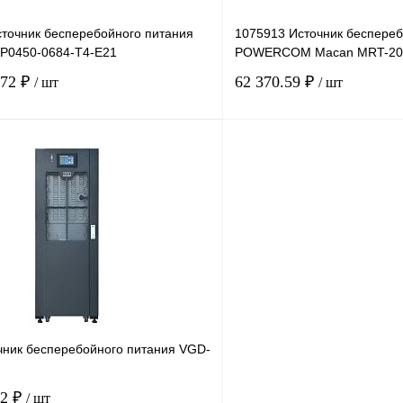
точник бесперебойного питания
1075913 Источник беспереб
P0450-0684-T4-E21
POWERCOM Macan MRT-200
.72 ₽
62 370.59 ₽
/ шт
/ шт
В корзину
лик
Сравнение
Купить в 1 клик
Под заказ
В избранное
чник бесперебойного питания VGD-
02 ₽
/ шт