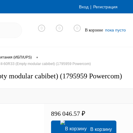
Вход
Регистрация
0
0
0
пока пусто
В корзине
•
питания (ИБП/UPS)
I-60R33 (Empty modular cabibet) (1795959 Powercom)
y modular cabibet) (1795959 Powercom)
896 046.57 ₽
В корзину