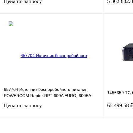
Цена по запросу
5 362 882.
Запросить цену
Купить в 1 клик
Сравнение
Купить в 1 к
В избранное
Под заказ
В избранное
657704 Источник бесперебойного питания
1456359 TC-
POWERCOM Raptor RPT-600A EURO, 600ВA
Цена по запросу
65 499.58 
Запросить цену