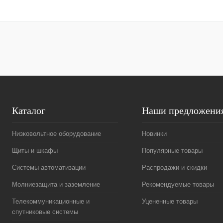
Купить в 1 клик
Сравнение
Купить в 1 к
В избранное
Под заказ
В избранное
Каталог
Наши предложени
Низковольтное оборудование
Новинки
Щиты и шкафы
Популярные товары
Системы автоматизации
Распродажи и скидки
Молниезащита и заземление
Рекомендуемые товары
Телекоммуникационные и
Уцененные товары
спутниковые системы