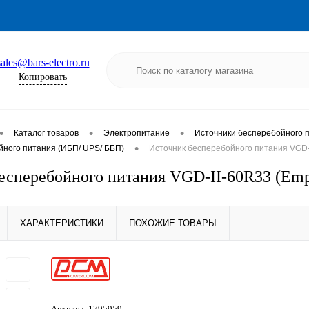
sales@bars-electro.ru
Копировать
•
•
•
Каталог товаров
Электропитание
Источники бесперебойного 
•
йного питания (ИБП/ UPS/ ББП)
Источник бесперебойного питания VGD-I
есперебойного питания VGD-II-60R33 (Empt
ХАРАКТЕРИСТИКИ
ПОХОЖИЕ ТОВАРЫ
Артикул:
1795959