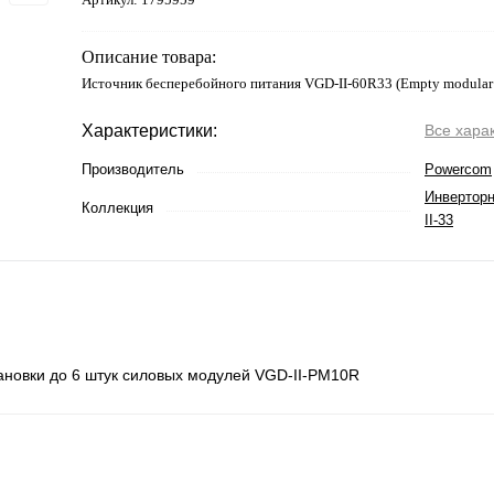
Описание товара:
Источник бесперебойного питания VGD-II-60R33 (Empty modular 
Характеристики:
Все хара
Производитель
Powercom
Инвертор
Коллекция
II-33
ановки до 6 штук силовых модулей VGD-II-PM10R