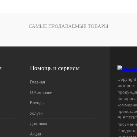
лик
Сравнение
Под заказ
САМЫЕ ПРОДАВАЕМЫЕ ТОВАРЫ
я
Помощь и сервисы
Copyright 
Главная
интернет
продукци
О Компании
Копирова
Бренды
коммерче
представ
Услуги
ELECTRO.
Доставка
письменн
Предоста
Акции
информац