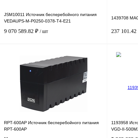
JSM10011 Источник бесперебойного питания
1439708 MA
VEDAUPS-M-P0250-0378-T4-E21
9 070 589.82 ₽
237 101.42
/ шт
В корзину
Купить в 1 клик
Сравнение
Купить в 1 к
В избранное
Под заказ
В избранное
RPT-600AP Источник бесперебойного питания
1193958 Ист
RPT-600AP
VGD-II-500M