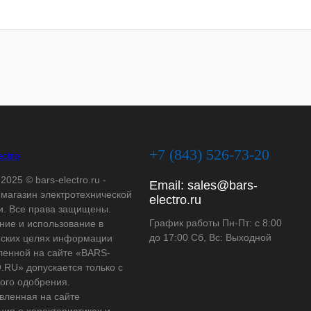
+7 (843) 526-73-20
2025 © bars-electro.ru -
Email:
sales@bars-
-магазин электротехнической
electro.ru
и. Все права защищены.
График работы Пн-Пт: с 8:00
ние и использование в
до 17:00 Сб, Вс: Выходной
ских целях информации
ленной на сайте «BARS-
RU» допускается только с
ого одобрения.
вленная на сайте
ия о характеристиках и