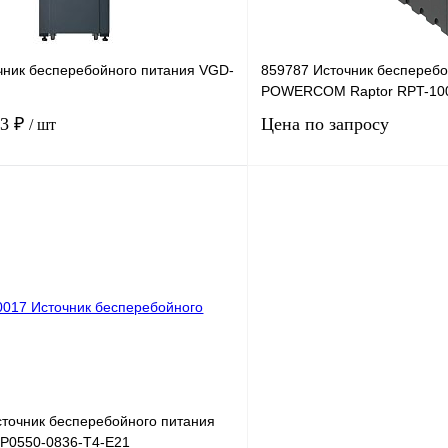
чник бесперебойного питания VGD-
859787 Источник бесперебо
POWERCOM Raptor RPT-10
73 ₽
Цена по запросу
/ шт
В корзину
Запросить
лик
Сравнение
Купить в 1 клик
Под заказ
В избранное
точник бесперебойного питания
P0550-0836-T4-E21