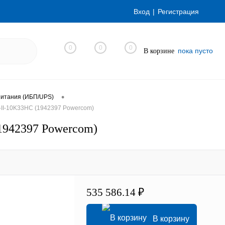
Вход
Регистрация
0
0
0
пока пусто
В корзине
•
питания (ИБП/UPS)
-II-10K33HС (1942397 Powercom)
1942397 Powercom)
535 586.14 ₽
В корзину