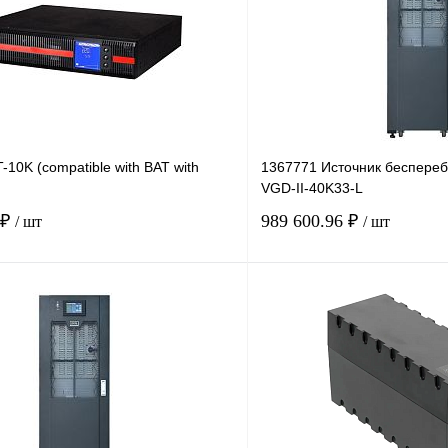
10K (compatible with BAT with
1367771 Источник беспереб
VGD-II-40K33-L
 ₽
989 600.96 ₽
/ шт
/ шт
В корзину
лик
Сравнение
Купить в 1 клик
Под заказ
В избранное