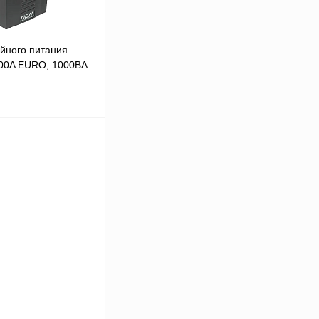
йного питания
00A EURO, 1000ВA
 цену
Сравнение
Под заказ