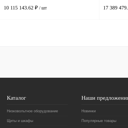
10 115 143.62 ₽
17 389 479
/ шт
В корзину
Купить в 1 клик
Сравнение
Купить в 1 к
В избранное
Под заказ
В избранное
Каталог
Наши предложени
Низковольтное оборудование
Новинки
Щиты и шкафы
Популярные товары