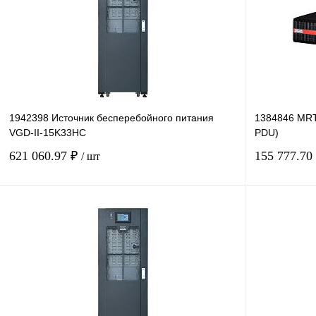
1942398 Источник бесперебойного питания
1384846 MRT-
VGD-II-15K33HС
PDU)
621 060.97 ₽
155 777.70
/ шт
В корзину
Купить в 1 клик
Сравнение
Купить в 1 к
В избранное
Под заказ
В избранное