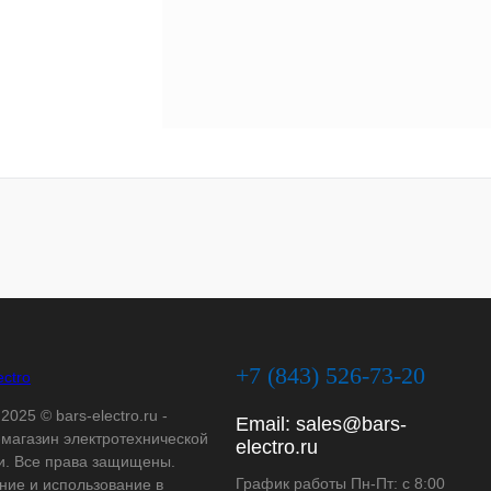
+7 (843) 526-73-20
2025 © bars-electro.ru -
Email:
sales@bars-
-магазин электротехнической
electro.ru
и. Все права защищены.
График работы Пн-Пт: с 8:00
ние и использование в