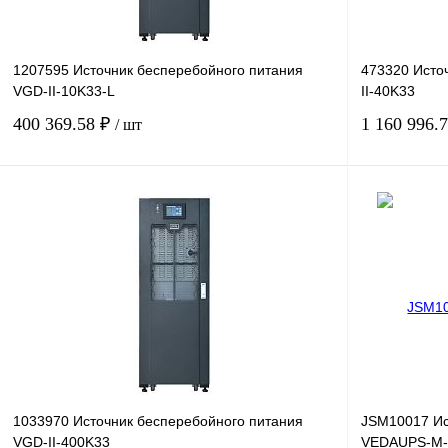
1207595 Источник бесперебойного питания
473320 Исто
VGD-II-10K33-L
II-40K33
400 369.58 ₽
1 160 996.
/ шт
В корзину
Купить в 1 клик
Сравнение
Купить в 1 к
В избранное
Под заказ
В избранное
1033970 Источник бесперебойного питания
JSM10017 Ис
VGD-II-400K33
VEDAUPS-M-