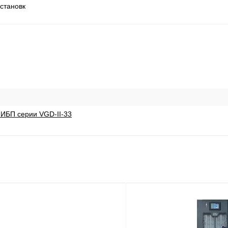
становк
ИБП серии VGD-II-33