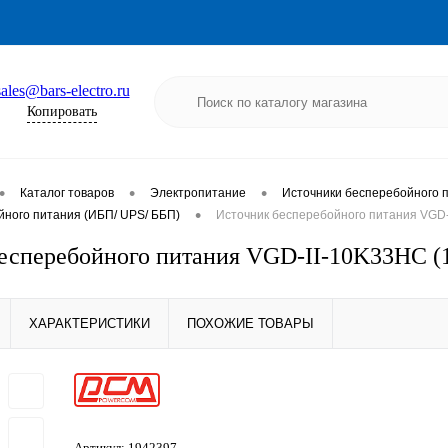
sales@bars-electro.ru
Копировать
•
•
•
Каталог товаров
Электропитание
Источники бесперебойного 
•
йного питания (ИБП/ UPS/ ББП)
Источник бесперебойного питания VGD
есперебойного питания VGD-II-10K33HС (
ХАРАКТЕРИСТИКИ
ПОХОЖИЕ ТОВАРЫ
Артикул:
1942397