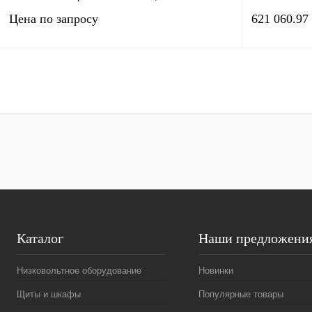
Цена по запросу
621 060.97
Запросить цену
Купить в 1 клик
Сравнение
Купить в 1 к
В избранное
Под заказ
В избранное
Каталог
Наши предложени
Низковольтное оборудование
Новинки
Щиты и шкафы
Популярные товары