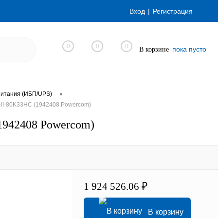
Вход
Регистрация
0
0
0
пока пусто
В корзине
•
питания (ИБП/UPS)
-II-80K33HС (1942408 Powercom)
1942408 Powercom)
1 924 526.06 ₽
В корзину