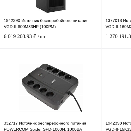
1942390 Источник бесперебойного питания
1377018 Ист
VGD-II-600M33HP (100PM)
VGD-II-160M
6 019 203.93 ₽
1 270 191.
/ шт
В корзину
Купить в 1 клик
Сравнение
Купить в 1 к
В избранное
Под заказ
В избранное
332717 Источник бесперебойного питания
1942398 Ист
POWERCOM Spider SPD-1000N, 1000ВA
VGD-II-15K3