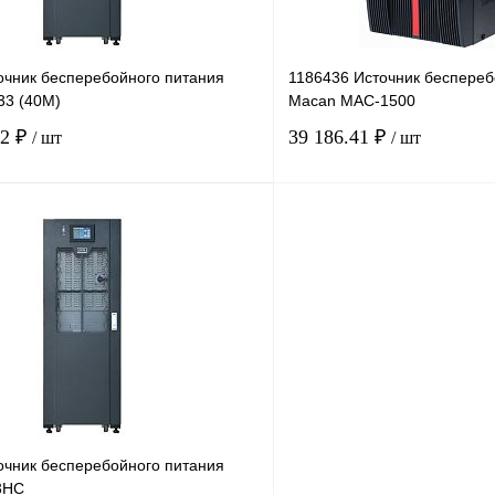
очник бесперебойного питания
1186436 Источник беспереб
33 (40M)
Macan MAC-1500
32 ₽
39 186.41 ₽
/ шт
/ шт
В корзину
лик
Сравнение
Купить в 1 клик
Под заказ
В избранное
очник бесперебойного питания
3HС