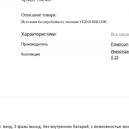
Описание товара:
Источник бесперебойного питания VGD-II-80K33HС
Характеристики:
Все хара
Производитель
Powercom
Инвертор
Коллекция
II-33
вход, 3 фазы выход, без внутренних батарей, с возможностью во