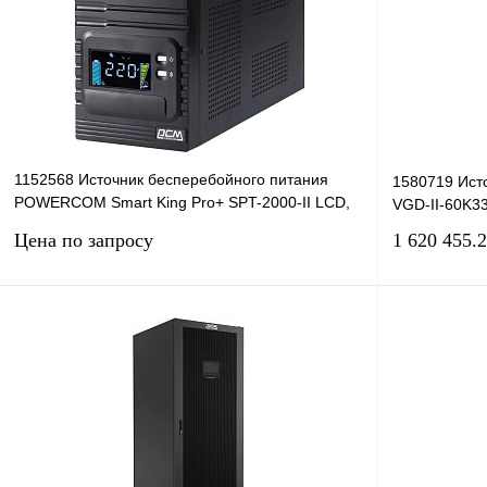
1152568 Источник бесперебойного питания
1580719 Ист
POWERCOM Smart King Pro+ SPT-2000-II LCD,
VGD-II-60K33 
2000ВA
Цена по запросу
1 620 455.
Запросить цену
Купить в 1 клик
Сравнение
Купить в 1 к
В избранное
Под заказ
В избранное