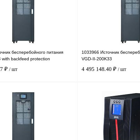
очник бесперебойного питания
1033966 Источник беспереб
with backfeed protection
VGD-II-200K33
27 ₽
4 495 148.40 ₽
/ шт
/ шт
В корзину
лик
Сравнение
Купить в 1 клик
Под заказ
В избранное