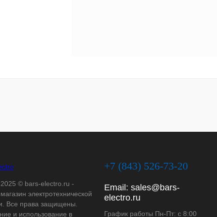
+7 (843) 526-73-20
2025 © bars-electro.ru -
Email:
sales@bars-
-магазин электротехнической
electro.ru
и. Все права защищены.
График работы Пн-Пт: с 8:00
ние и использование в