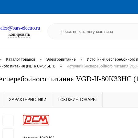
sales@bars-electro.ru
Копировать
•
•
•
Каталог товаров
Электропитание
Источники бесперебойного 
•
йного питания (ИБП/ UPS/ ББП)
Источник бесперебойного питания VGD
есперебойного питания VGD-II-80K33HС (
ХАРАКТЕРИСТИКИ
ПОХОЖИЕ ТОВАРЫ
Артикул:
1942408