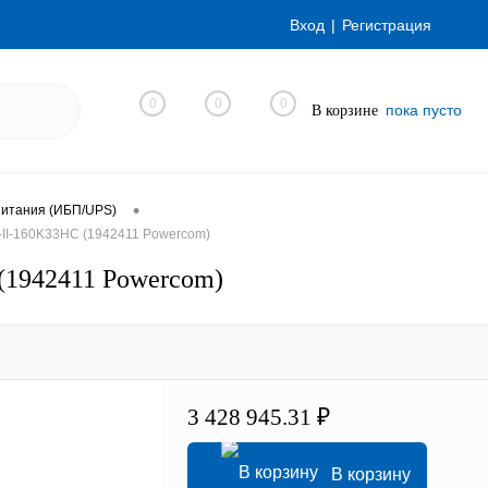
Вход
Регистрация
0
0
0
пока пусто
В корзине
•
питания (ИБП/UPS)
II-160K33HС (1942411 Powercom)
(1942411 Powercom)
3 428 945.31 ₽
В корзину