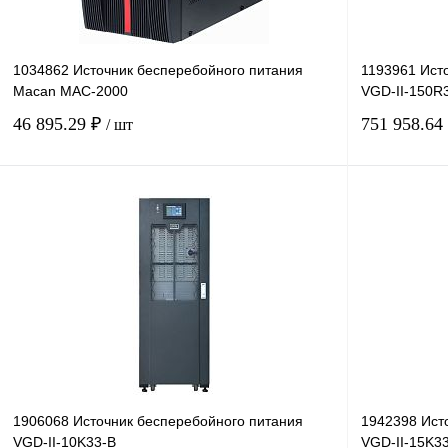
1034862 Источник бесперебойного питания
1193961 Ист
Macan MAC-2000
VGD-II-150R
46 895.29 ₽
751 958.64
/ шт
В корзину
Купить в 1 клик
Сравнение
Купить в 1 к
В избранное
Под заказ
В избранное
1906068 Источник бесперебойного питания
1942398 Ист
VGD-II-10K33-B
VGD-II-15K3