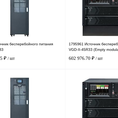
очник бесперебойного питания
1795961 Источник беспереб
33
VGD-II-45R33 (Empty modula
05 ₽
602 976.70 ₽
/ шт
/ шт
В корзину
лик
Сравнение
Купить в 1 клик
Под заказ
В избранное