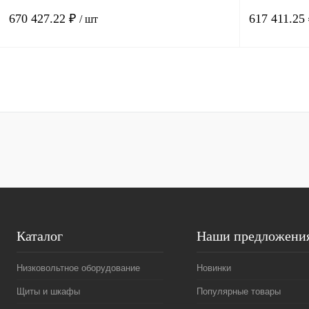
670 427.22 ₽
617 411.25
/ шт
В корзину
Купить в 1 клик
Сравнение
Купить в 1 к
В избранное
Под заказ
В избранное
Каталог
Наши предложени
Низковольтное оборудование
Новинки
Щиты и шкафы
Популярные товары