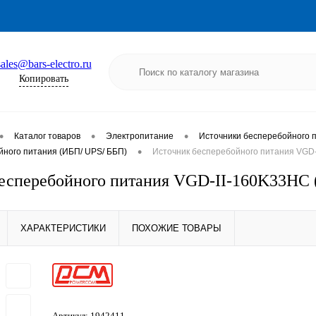
sales@bars-electro.ru
Копировать
•
•
•
Каталог товаров
Электропитание
Источники бесперебойного 
•
йного питания (ИБП/ UPS/ ББП)
Источник бесперебойного питания VGD-
есперебойного питания VGD-II-160K33HС 
ХАРАКТЕРИСТИКИ
ПОХОЖИЕ ТОВАРЫ
Артикул:
1942411