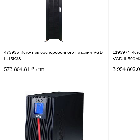
473935 Источник бесперебойного питания VGD-
1193974 Ист
II-15K33
VGD-II-500M
573 864.81 ₽
3 954 802.
/ шт
В корзину
Купить в 1 клик
Сравнение
Купить в 1 к
В избранное
Под заказ
В избранное