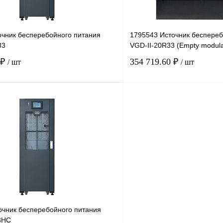
очник бесперебойного питания
1795543 Источник беспереб
33
VGD-II-20R33 (Empty modula
 ₽
354 719.60 ₽
/ шт
/ шт
В корзину
лик
Сравнение
Купить в 1 клик
Под заказ
В избранное
очник бесперебойного питания
3HС