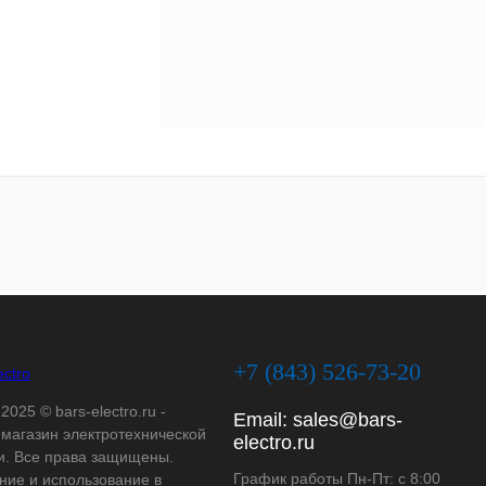
+7 (843) 526-73-20
2025 © bars-electro.ru -
Email:
sales@bars-
-магазин электротехнической
electro.ru
и. Все права защищены.
График работы Пн-Пт: с 8:00
ние и использование в