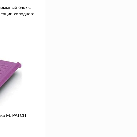
еммный блок с
сации холодного
 цену
Сравнение
Под заказ
вка FL PATCH