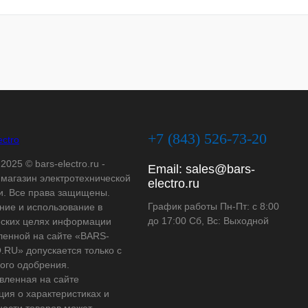
+7 (843) 526-73-20
2025 © bars-electro.ru -
Email:
sales@bars-
-магазин электротехнической
electro.ru
и. Все права защищены.
График работы Пн-Пт: с 8:00
ние и использование в
до 17:00 Сб, Вс: Выходной
ских целях информации
ленной на сайте «BARS-
RU» допускается только с
ого одобрения.
вленная на сайте
ия о характеристиках и
ности товаров может