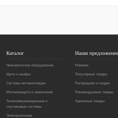
Купить в 1 клик
Сравнение
Купить в 1 к
В избранное
Под заказ
В избранное
Каталог
Наши предложени
Низковольтное оборудование
Новинки
Щиты и шкафы
Популярные товары
Системы автоматизации
Распродажи и скидки
Молниезащита и заземление
Рекомендуемые товары
Телекоммуникационные и
Уцененные товары
спутниковые системы
Электропитание