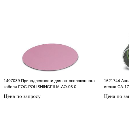
В корзину
Купить в 1 к
Купить в 1 клик
Сравнение
В избранное
В избранное
В
наличии
1407039 Принадлежности для оптоволоконного
1621744 Апп
кабеля FOC-POLISHINGFILM-AO-03.0
стенка CA-1
Цена по запросу
Цена по за
Запросить цену