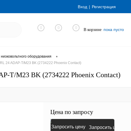
Вход
Регистрация
0
0
0
пока пусто
В корзине
•
 низковольтного оборудования
RL 24 ADAP-T/M23 BK (2734222 Phoenix Contact)
AP-T/M23 BK (2734222 Phoenix Contact)
Цена по запросу
Запросить цену