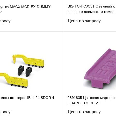
BIS-TC-HCJC31 Съемный кл
глушка MACX MCR-EX-DUMMY-
внешним элементом компен
P
спая
просу
Цена по запросу
Запросить цену
Запросить
лик
Сравнение
Купить в 1 клик
Под заказ
В избранное
лект штекеров IB IL 24 SDOR 4-
2891835 Цветовая маркиро
GUARD CCODE VT
просу
Цена по запросу