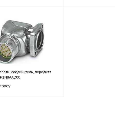
Запросить цену
Запросить
лик
Сравнение
Купить в 1 клик
Под заказ
В избранное
аратн. соединитель, передняя
7P1N8AAD00
просу
Запросить цену