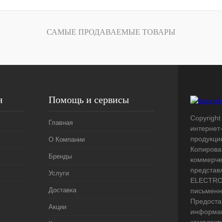
лик
Сравнение
Под заказ
САМЫЕ ПРОДАВАЕМЫЕ ТОВАРЫ
я
Помощь и сервисы
Copyright 
Главная
интернет
продукци
О Компании
Копирова
Бренды
коммерче
представ
Услуги
ELECTRO.
Доставка
письменн
Предоста
Акции
информац
комплект