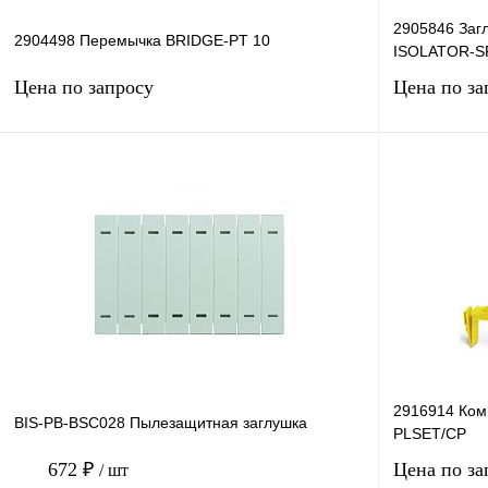
2905846 За
2904498 Перемычка BRIDGE-PT 10
ISOLATOR-S
Цена по запросу
Цена по за
Запросить цену
Купить в 1 клик
Сравнение
Купить в 1 к
В избранное
Под заказ
В избранное
2916914 Комп
BIS-PB-BSC028 Пылезащитная заглушка
PLSET/CP
672 ₽
Цена по за
/ шт