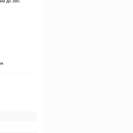
ем до 380.
ия.