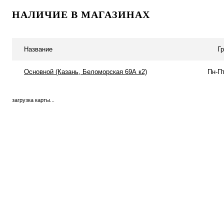
НАЛИЧИЕ В МАГАЗИНАХ
Купить в 1 клик
Сравнение
В избранное
В
Название
Г
наличии
Основной (Казань, Беломорская 69А к2)
Пн-Пт
загрузка карты...