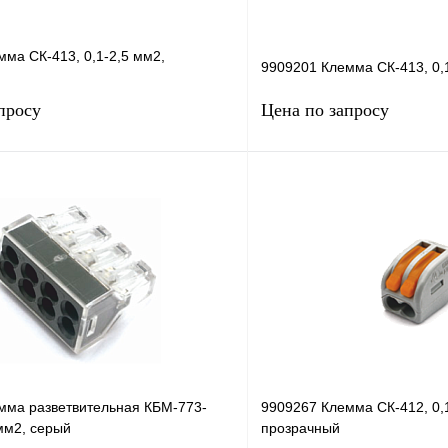
ма СК-413, 0,1-2,5 мм2,
9909201 Клемма СК-413, 0,
просу
Цена по запросу
Запросить цену
Запросить
лик
Сравнение
Купить в 1 клик
В
В избранное
наличии
н
мма разветвительная КБМ-773-
9909267 Клемма СК-412, 0,
 мм2, серый
прозрачный