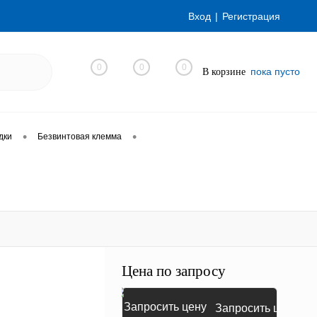
Вход
Регистрация
0
0
0
пока пусто
В корзине
•
•
дки
Безвинтовая клемма
Цена по запросу
Запросить цену