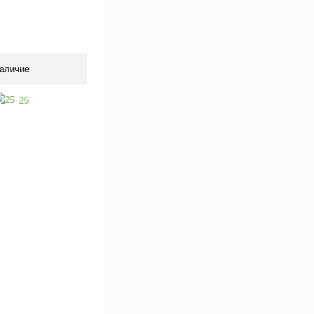
аличие
25