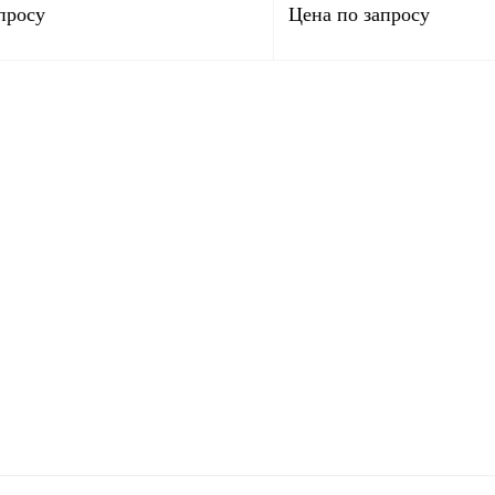
просу
Цена по запросу
Запросить цену
Запросить
лик
Сравнение
Купить в 1 клик
В
В избранное
наличии
н