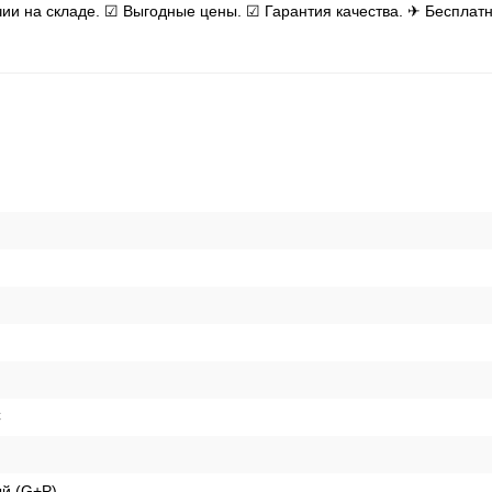
ичии на складе. ☑ Выгодные цены. ☑ Гарантия качества. ✈ Бесплатн
C
й (G+P)