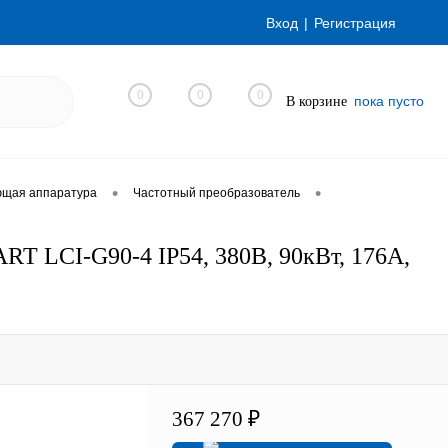
Вход
Регистрация
0
0
0
пока пусто
В корзине
•
•
ющая аппаратура
Частотный преобразователь
T LCI-G90-4 IP54, 380В, 90кВт, 176А,
367 270 ₽