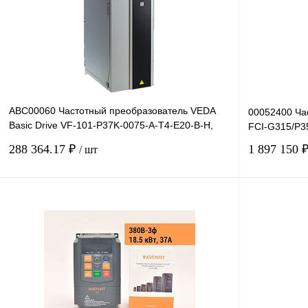
ABC00060 Частотный преобразователь VEDA
00052400 Ча
Basic Drive VF-101-P37K-0075-A-T4-E20-B-H,
FCI-G315/P35
380В, 37кВт, 75А
288 364.17 ₽
1 897 150 
/ шт
В корзину
Купить в 1 клик
Сравнение
Купить в 1 к
В избранное
Под заказ
В избранное