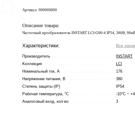
Артикул:
00000M00
Описание товара:
Частотный преобразователь INSTART LCI-G90-4 IP54, 380В, 90кВ
Характеристики:
Все хара
Производитель
INSTART
Коллекция
LCI
Номинальный ток, А
176
Напряжение питания, В
380
Степень защиты (IP)
IP54
Рабочая температура, °С
-10°C ~ +
Аналоговый вход, кол-во
3