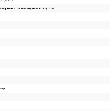
кторное с разомкнутым контуром
тор
C