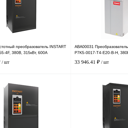
стотный преобразователь INSTART
ABA00031 Преобразователь 
5-4F, 380В, 315кВт, 600А
P7K5-0017-T4-E20-B-H, 380В
₽
33 946.41 ₽
/ шт
/ шт
В корзину
лик
Сравнение
Купить в 1 клик
Под заказ
В избранное