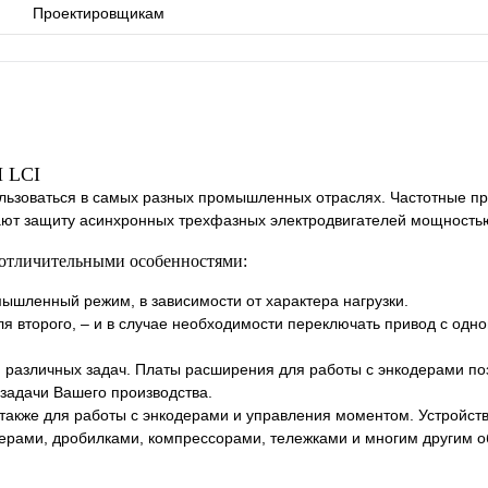
Проектировщикам
 LCI
ьзоваться в самых разных промышленных отраслях. Частотные п
ают защиту асинхронных трехфазных электродвигателей мощностью 
 отличительными особенностями:
ышленный режим, в зависимости от характера нагрузки.
ля второго, – и в случае необходимости переключать привод с одн
 различных задач. Платы расширения для работы с энкодерами п
задачи Вашего производства.
акже для работы с энкодерами и управления моментом. Устройств
дерами, дробилками, компрессорами, тележками и многим другим 