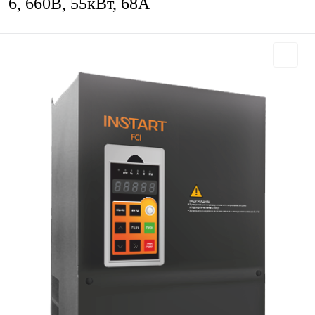
6, 660В, 55кВт, 68А