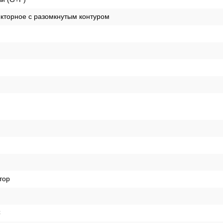
кторное с разомкнутым контуром
тор
C