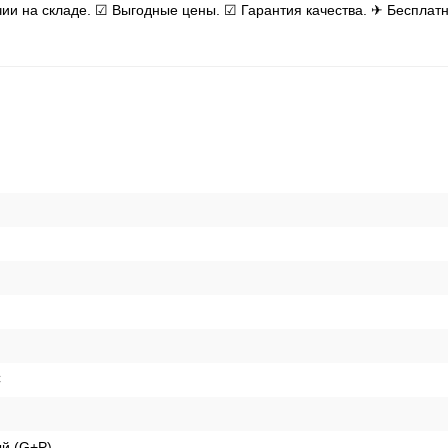
ичии на складе. ☑ Выгодные цены. ☑ Гарантия качества. ✈ Бесплатн
C
й (G+P)