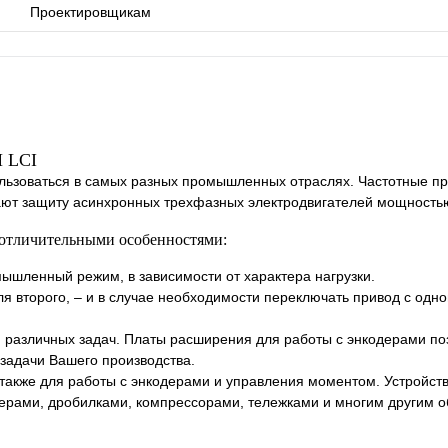
Проектировщикам
 LCI
ьзоваться в самых разных промышленных отраслях. Частотные п
ают защиту асинхронных трехфазных электродвигателей мощностью 
 отличительными особенностями:
ышленный режим, в зависимости от характера нагрузки.
ля второго, – и в случае необходимости переключать привод с одн
 различных задач. Платы расширения для работы с энкодерами п
задачи Вашего производства.
акже для работы с энкодерами и управления моментом. Устройств
дерами, дробилками, компрессорами, тележками и многим другим 