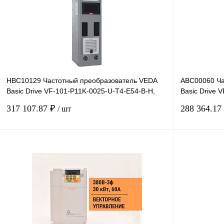
HBC10129 Частотный преобразователь VEDA
ABC00060 Ча
Basic Drive VF-101-P11K-0025-U-T4-E54-B-H,
Basic Drive 
380В, 11кВт, 25А,
380В, 37кВт,
317 107.87 ₽
288 364.17
/ шт
В корзину
Купить в 1 клик
Сравнение
Купить в 1 к
В избранное
Под заказ
В избранное