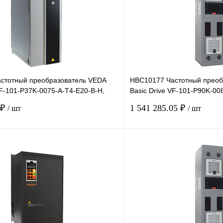
стотный преобразователь VEDA
HBC10177 Частотный преоб
VF-101-P37K-0075-A-T4-E20-B-H,
Basic Drive VF-101-P90K-00
 75А
660В, 90кВт, 86А,
 ₽
1 541 285.05 ₽
/ шт
/ шт
В корзину
лик
Сравнение
Купить в 1 клик
Под заказ
В избранное