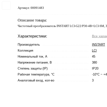
Артикул:
00091483
Описание товара:
Частотный преобразователь INSTART LCI-G22/P30-4B+LCI-SM, 3
Характеристики:
Все хара
Производитель
INSTART
Коллекция
LCI
Номинальный ток, А
45
Напряжение питания, В
380
Степень защиты (IP)
IP20
Рабочая температура, °С
-10°C ~ +
Аналоговый вход, кол-во
3