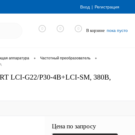
Вход
Регистрация
0
0
0
пока пусто
В корзине
•
•
ющая аппаратура
Частотный преобразователь
А
ART LCI-G22/P30-4B+LCI-SM, 380В,
Цена по запросу