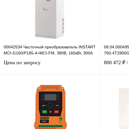
00042534 Частотный преобразователь INSTART
08.04.00049
MCI-G160/P185-4+MCI-FM, 380В, 160кВт, 300А
760-4T2800G/
Цена по запросу
800 472 ₽
/
Запросить цену
Купить в 1 клик
Сравнение
Купить в 1 к
В избранное
Под заказ
В избранное