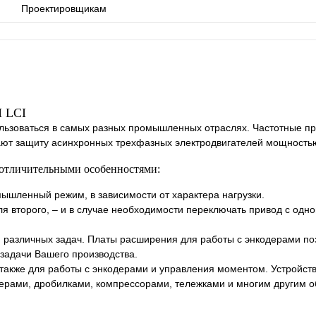
Проектировщикам
 LCI
ьзоваться в самых разных промышленных отраслях. Частотные п
ают защиту асинхронных трехфазных электродвигателей мощностью 
 отличительными особенностями:
ышленный режим, в зависимости от характера нагрузки.
ля второго, – и в случае необходимости переключать привод с одн
 различных задач. Платы расширения для работы с энкодерами п
задачи Вашего производства.
акже для работы с энкодерами и управления моментом. Устройств
дерами, дробилками, компрессорами, тележками и многим другим 