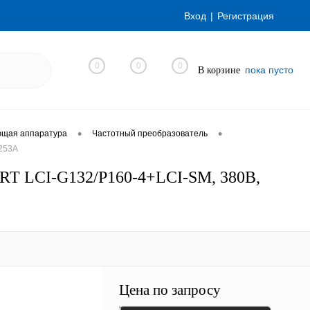
Вход
Регистрация
0
0
0
пока пусто
В корзине
•
•
ющая аппаратура
Частотный преобразователь
 253А
RT LCI-G132/P160-4+LCI-SM, 380В,
Цена по запросу