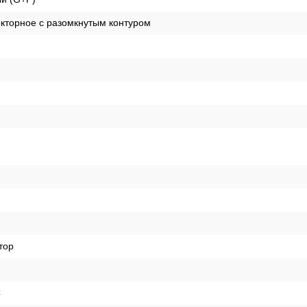
кторное с разомкнутым контуром
тор
C