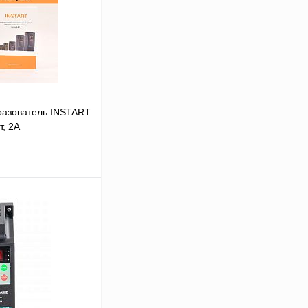
разователь INSTART
т, 2А
В корзину
Сравнение
Под заказ