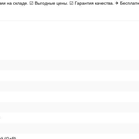
ичии на складе. ☑ Выгодные цены. ☑ Гарантия качества. ✈ Бесплатн
C
й (G+P)