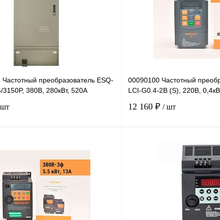
5 Частотный преобразователь ESQ-
00090100 Частотный преоб
3150P, 380В, 280кВт, 520А
LCI-G0.4-2B (S), 220В, 0,4кВ
12 160 ₽
 шт
/ шт
В корзину
лик
Сравнение
Купить в 1 клик
Под заказ
В избранное