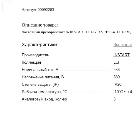
Артикул:
00092283
Описание товара:
Частотный преобразователь INSTART LCI-G132/P160-4+LCI-SM, 
Характеристики:
Все хара
Производитель
INSTART
Коллекция
LCI
Номинальный ток, А
253
Напряжение питания, В
380
Степень защиты (IP)
IP20
Рабочая температура, °С
-10°C ~ +
Аналоговый вход, кол-во
3