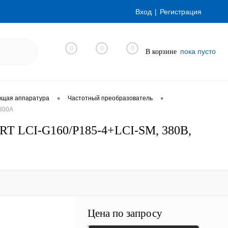
Вход
Регистрация
0
0
0
пока пусто
В корзине
•
•
ющая аппаратура
Частотный преобразователь
 300А
RT LCI-G160/P185-4+LCI-SM, 380В,
Цена по запросу