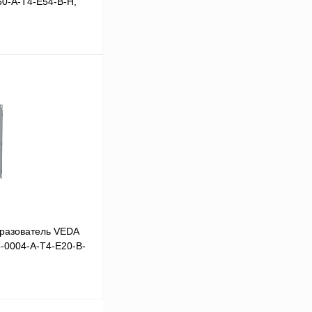
60-A-T4-E54-B-H,
В корзину
Сравнение
Под заказ
разователь VEDA
5-0004-A-T4-E20-B-