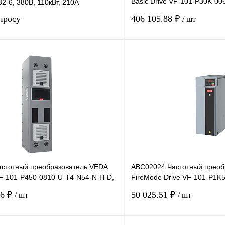
Basic Drive VF-101-P30K-00
2-6, 380В, 110кВт, 210А
380В, 30кВт, 60А,
просу
406 105.88 ₽
/ шт
Запросить цену
лик
Сравнение
Купить в 1 клик
Под заказ
В избранное
стотный преобразователь VEDA
ABC02024 Частотный преоб
VF-101-P450-0810-U-T4-N54-N-H-D,
FireMode Drive VF-101-P1K
H-SW01, 380В, 1,5
46 ₽
50 025.51 ₽
/ шт
/ шт