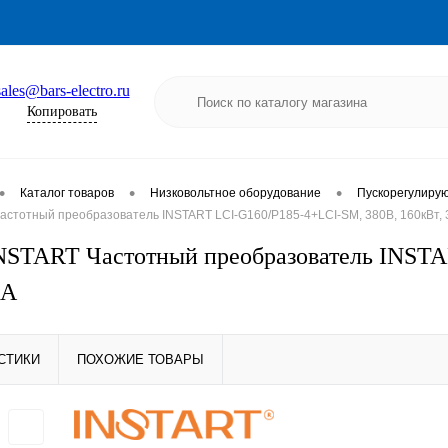
sales@bars-electro.ru
Копировать
•
•
•
Каталог товаров
Низковольтное оборудование
Пускорегулиру
астотный преобразователь INSTART LCI-G160/P185-4+LCI-SM, 380В, 160кВт,
NSTART Частотный преобразователь INSTA
0А
СТИКИ
ПОХОЖИЕ ТОВАРЫ