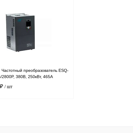
В корзину
лик
Сравнение
Купить в 1 клик
Под заказ
В избранное
9 Частотный преобразователь ESQ-
2800P, 380В, 250кВт, 465А
 ₽
/ шт
В корзину
лик
Сравнение