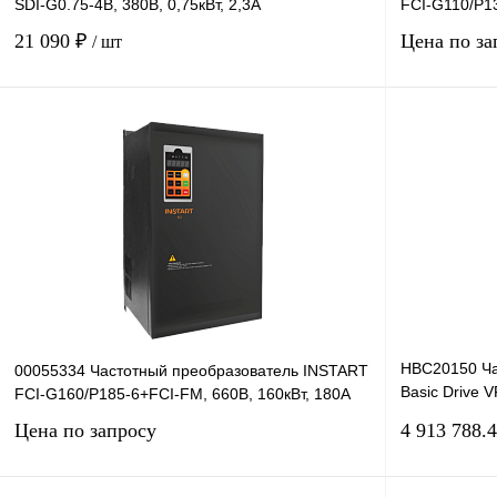
SDI-G0.75-4B, 380В, 0,75кВт, 2,3А
FCI-G110/P13
21 090 ₽
Цена по за
/ шт
В корзину
Купить в 1 клик
Сравнение
Купить в 1 к
В избранное
В
В избранное
наличии
HBC20150 Ча
00055334 Частотный преобразователь INSTART
Basic Drive 
FCI-G160/P185-6+FCI-FM, 660В, 160кВт, 180А
380В, 450кВт
Цена по запросу
4 913 788.