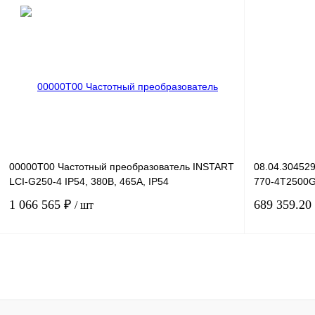
Запросить цену
Купить в 1 клик
Сравнение
Купить в 1 к
В избранное
Под заказ
В избранное
00000T00 Частотный преобразователь INSTART
08.04.30452
LCI-G250-4 IP54, 380В, 465А, IP54
770-4T2500G/
1 066 565 ₽
689 359.20
/ шт
В корзину
Купить в 1 клик
Сравнение
Купить в 1 к