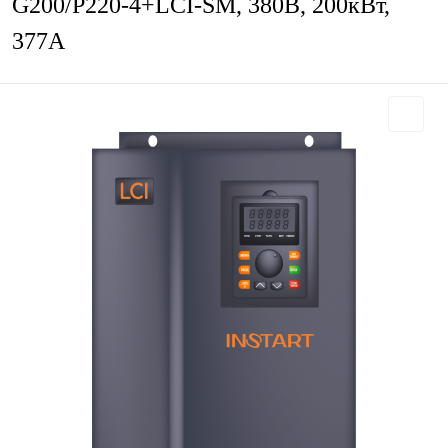
G200/P220-4+LCI-SM, 380В, 200кВт,
377А