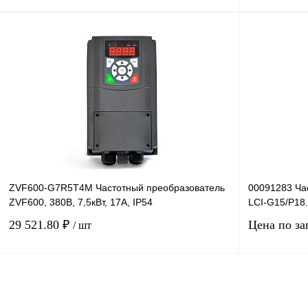
В корзину
Купить в 1 клик
Сравнение
Купить в 1 к
В избранное
Под заказ
В избранное
ZVF600-G7R5T4M Частотный преобразователь
00091283 Ча
ZVF600, 380В, 7,5кВт, 17А, IP54
LCI-G15/P18.
29 521.80 ₽
Цена по за
/ шт
В корзину