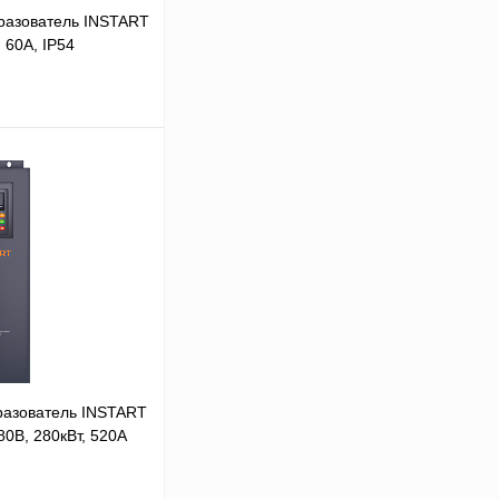
разователь INSTART
, 60А, IP54
В корзину
Сравнение
Под заказ
разователь INSTART
0В, 280кВт, 520А