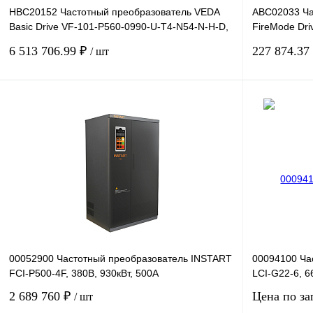
HBC20152 Частотный преобразователь VEDA
ABC02033 Ча
Basic Drive VF-101-P560-0990-U-T4-N54-N-H-D,
FireMode Dri
380В, 560кВт
H-SW01, 380
6 513 706.99 ₽
227 874.37
/ шт
В корзину
Купить в 1 клик
Сравнение
Купить в 1 к
В избранное
Под заказ
В избранное
00052900 Частотный преобразователь INSTART
00094100 Ча
FCI-P500-4F, 380В, 930кВт, 500А
LCI-G22-6, 6
2 689 760 ₽
Цена по за
/ шт