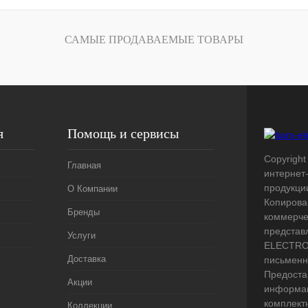
лик
Сравнение
Под заказ
САМЫЕ ПРОДАВАЕМЫЕ ТОВАРЫ
я
Помощь и сервисы
Copyright 
Главная
интернет
продукци
О Компании
Копирова
Бренды
коммерче
представ
Услуги
ELECTRO.
Доставка
письменн
Предоста
Акции
информац
комплект
Коллекции