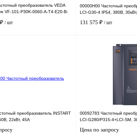
стотный преобразователь VEDA
00000H00 Частотный преоб
ve VF-101-P30K-0060-A-T4-E20-B-
LCI-G30-4 IP54, 380В, 30кВт
В, 30к
 ₽
131 575 ₽
/ шт
/ шт
В корзину
лик
Сравнение
Купить в 1 клик
Под заказ
В избранное
стотный преобразователь INSTART
00092783 Частотный преоб
60В, 22кВт, 45А
LCI-G280/P315-4+LCI-SM, 38
просу
Цена по запросу