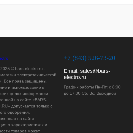
+7 (843) 526-73-20
2025 © bars-electro.ru -
Email:
sales@bars-
-магазин электротехнической
electro.ru
и. Все права защищены.
График работы Пн-Пт: с 8:00
ние и использование в
до 17:00 Сб, Вс: Выходной
ских целях информации
ленной на сайте «BARS-
RU» допускается только с
ого одобрения.
вленная на сайте
ия о характеристиках и
ности товаров может