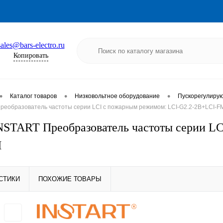
sales@bars-electro.ru
Копировать
•
•
•
Каталог товаров
Низковольтное оборудование
Пускорегулиру
реобразователь частоты серии LCI с пожарным режимом: LCI-G2.2-2B+LCI-F
NSTART Преобразователь частоты серии LC
M
СТИКИ
ПОХОЖИЕ ТОВАРЫ