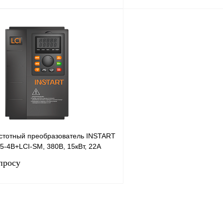
Запросить цену
Запросить
лик
Сравнение
Купить в 1 клик
Под заказ
В избранное
стотный преобразователь INSTART
5-4B+LCI-SM, 380В, 15кВт, 22А
просу
Запросить цену