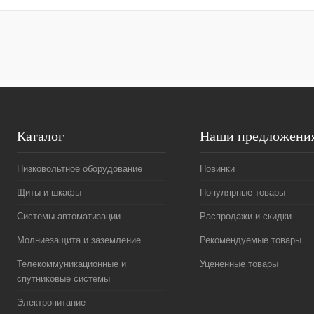
Купить в 1 клик
Сравнение
Купить в 1 к
В избранное
В
В избранное
наличии
Каталог
Наши предложени
Низковольтное оборудование
Новинки
Щиты и шкафы
Популярные товары
Системы автоматизации
Распродажи и скидки
Молниезащита и заземление
Рекомендуемые товары
Телекоммуникационные и
Уцененные товары
спутниковые системы
Электропитание