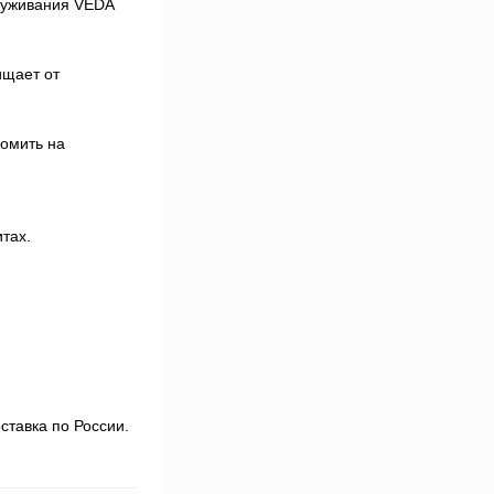
луживания VEDA
ищает от
номить на
тах.
ставка по России.