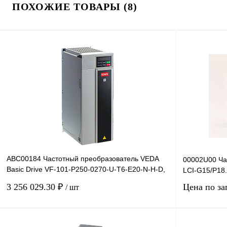
ПОХОЖИЕ ТОВАРЫ (8)
ABC00184 Частотный преобразователь VEDA
00002U00 Ча
Basic Drive VF-101-P250-0270-U-T6-E20-N-H-D,
LCI-G15/P18.
660В, 250кВт, 2
3 256 029.30 ₽
Цена по за
/ шт