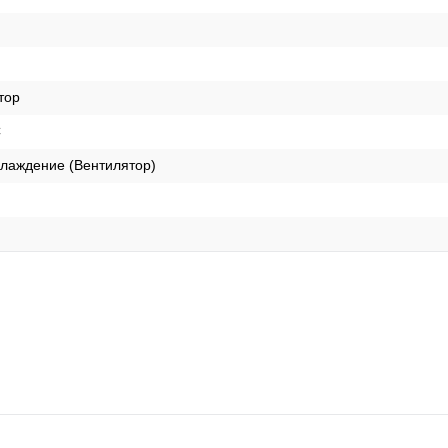
тор
C
лаждение (Вентилятор)