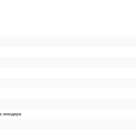
C
з энкодера