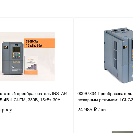
стотный преобразователь INSTART
00097334 Преобразователь 
5-4B+LCI-FM, 380В, 15кВт, 30А
пожарным режимом: LCI-G2
просу
24 985 ₽
/ шт