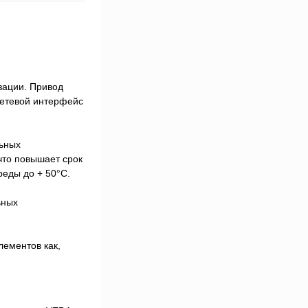
зации. Привод
сетевой интерфейс
льных
что повышает срок
еды до + 50°С.
ьных
лементов как,