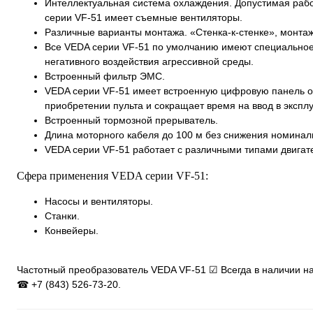
Интеллектуальная система охлаждения. Допустимая раб
cерии VF-51 имеет съемные вентиляторы.
Различные варианты монтажа. «Стенка-к-стенке», монтаж
Все VEDA cерии VF-51 по умолчанию имеют специальное 
негативного воздействия агрессивной среды.
Встроенный фильтр ЭМС.
VEDA cерии VF-51 имеет встроенную цифровую панель оп
приобретении пульта и сокращает время на ввод в экспл
Встроенный тормозной прерыватель.
Длина моторного кабеля до 100 м без снижения номинал
VEDA cерии VF-51 работает с различными типами двигате
Сфера применения VEDA cерии VF-51:
Насосы и вентиляторы.
Станки.
Конвейеры.
Частотный преобразователь VEDA VF-51 ☑ Всегда в наличии на
☎ +7 (843) 526-73-20.