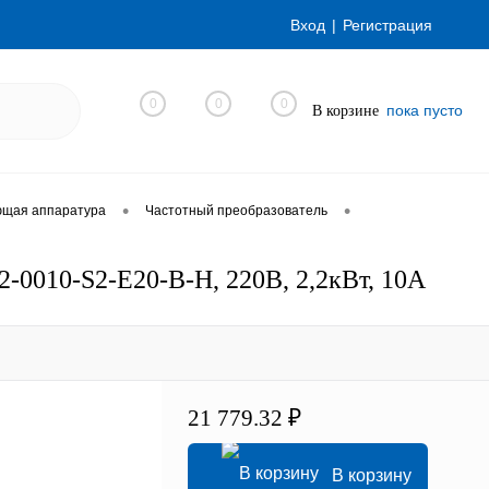
Вход
Регистрация
0
0
0
пока пусто
В корзине
•
•
ющая аппаратура
Частотный преобразователь
0010-S2-E20-B-H, 220В, 2,2кВт, 10А
21 779.32 ₽
В корзину