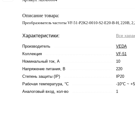
Описание товара:
Преобразователь частоты VF-51-P2K2-0010-S2-E20-B-H, 220В, 2,
Характеристики:
Все хара
Производитель
VEDA
Коллекция
VF-51
Номинальный ток, А
10
Напряжение питания, В
220
Степень защиты (IP)
IP20
Рабочая температура, °С
-10°C ~ +
Аналоговый вход, кол-во
1