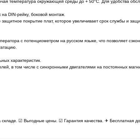
очая температура окружающей среды до + 50°С. Для удобства обс
 на DIN-рейку, боковой монтаж.
защитное покрытие плат, которое увеличивает срок службы и защ
ератора с потенциометром на русском языке, что позволяет сэко
уатацию.
ьных характеристик.
лей, в том числе с синхронными двигателями на постоянных магни
 складе. ☑ Выгодные цены. ☑ Гарантия качества. ✈ Бесплатная до