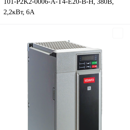
101-P2K2-0006-A-T4-E20-B-H, 380В,
2,2кВт, 6А