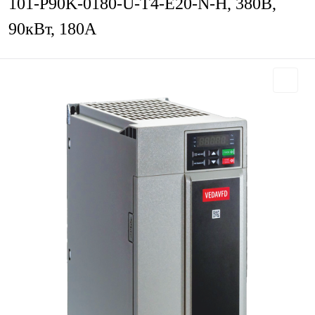
101-P90K-0180-U-T4-E20-N-H, 380В,
90кВт, 180А