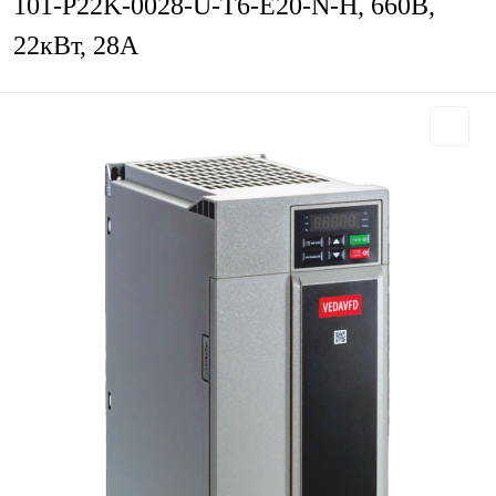
101-P22K-0028-U-T6-E20-N-H, 660В,
22кВт, 28А