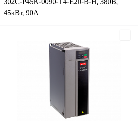
302C-P45K-0090-T4-E20-B-H, 380В,
45кВт, 90А