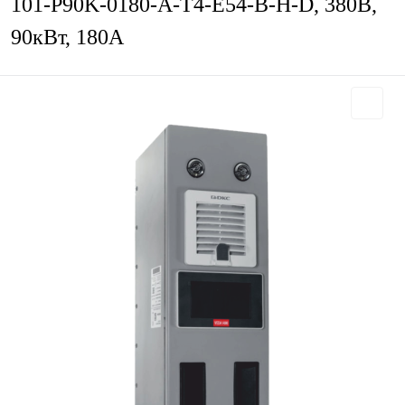
101-P90K-0180-A-T4-E54-B-H-D, 380В,
90кВт, 180А