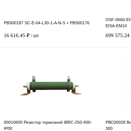
OSF-0660-EI
PBS00187 SC-E-04-L30-1-A-N-S + PBS00176
EISA-EM10
16 616.45 ₽
699 575.24
/ шт
В корзину
Купить в 1 клик
Сравнение
Купить в 1 к
В избранное
Под заказ
В избранное
00010600 Резистор тормозной IBRC-250-400-
PBC00028 Вн
IP00
300