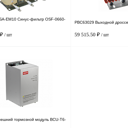
SA-EM10 Синус-фильтр OSF-0660-
PBC63029 Выходной дроссе
 ₽
59 515.50 ₽
/ шт
/ шт
В корзину
лик
Сравнение
Купить в 1 клик
Под заказ
В избранное
ешний тормозной модуль BCU-T6-