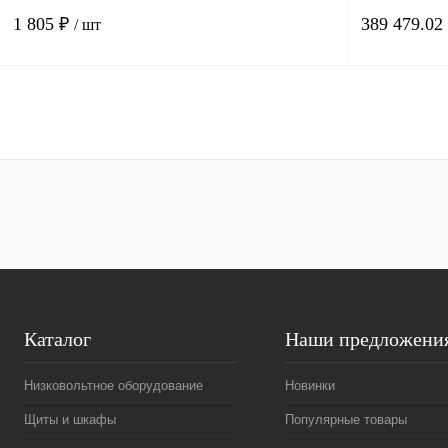
1 805 ₽
389 479.02
/ шт
В корзину
Купить в 1 клик
Сравнение
Купить в 1 к
В избранное
Под заказ
В избранное
Каталог
Наши предложени
Низковольтное оборудование
Новинки
Щиты и шкафы
Популярные товары