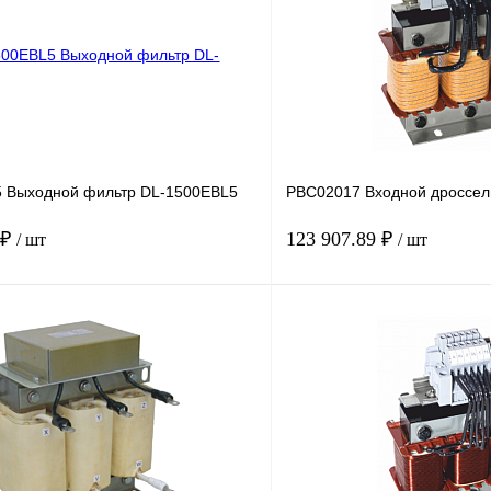
 Выходной фильтр DL-1500EBL5
PBC02017 Входной дроссел
 ₽
123 907.89 ₽
/ шт
/ шт
В корзину
лик
Сравнение
Купить в 1 клик
Под заказ
В избранное