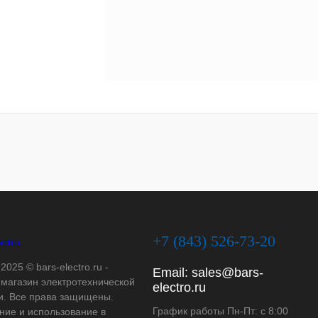
+7 (843) 526-73-20
2025 © bars-electro.ru -
Email:
sales@bars-
-магазин электротехнической
electro.ru
и. Все права защищены.
График работы Пн-Пт: с 8:00
ние и использование в