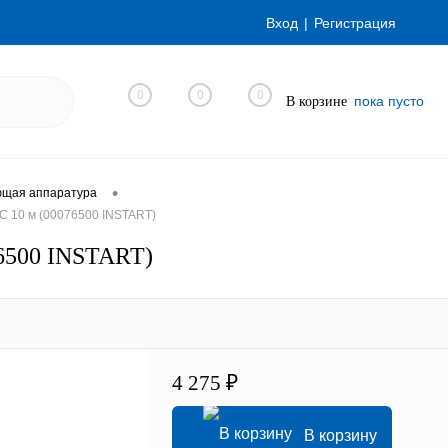
Вход
Регистрация
0
0
0
пока пусто
В корзине
•
ющая аппаратура
C 10 м (00076500 INSTART)
76500 INSTART)
4 275 ₽
В корзину