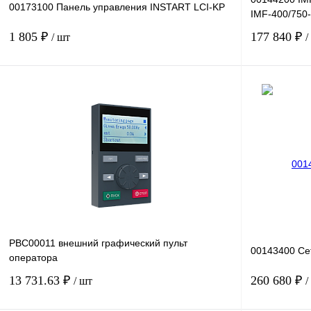
00173100 Панель управления INSTART LCI-KP
IMF-400/750-
1 805 ₽
177 840 ₽
/ шт
/
В корзину
Купить в 1 клик
Сравнение
Купить в 1 к
В избранное
Под заказ
В избранное
PBC00011 внешний графический пульт
00143400 Се
оператора
13 731.63 ₽
260 680 ₽
/ шт
/