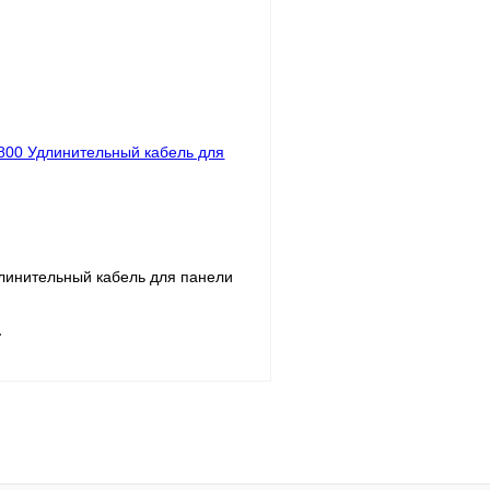
В корзину
лик
Сравнение
Купить в 1 клик
Под заказ
В избранное
линительный кабель для панели
т
В корзину
лик
Сравнение