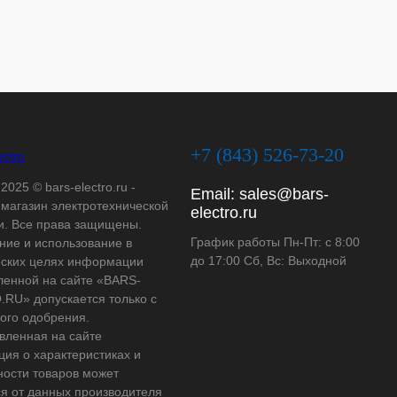
+7 (843) 526-73-20
2025 © bars-electro.ru -
Email:
sales@bars-
-магазин электротехнической
electro.ru
и. Все права защищены.
График работы Пн-Пт: с 8:00
ние и использование в
до 17:00 Сб, Вс: Выходной
ских целях информации
ленной на сайте «BARS-
RU» допускается только с
ого одобрения.
вленная на сайте
ия о характеристиках и
ности товаров может
ся от данных производителя