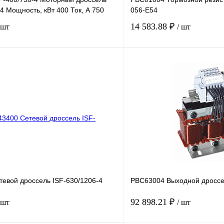
4 Мощность, кВт 400 Ток, А 750
056-E54
14 583.88 ₽
 шт
/ шт
В корзину
лик
Сравнение
Купить в 1 клик
Под заказ
В избранное
тевой дроссель ISF-630/1206-4
PBC63004 Выходной дроссе
92 898.21 ₽
 шт
/ шт