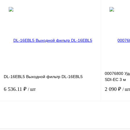
В корзину
Купить в 1 клик
Сравнение
Купить в 1 к
В избранное
Под заказ
В избранное
00076800 Уд
DL-16EBL5 Выходной фильтр DL-16EBL5
SDI-EC 3 м
6 536.11 ₽
2 090 ₽
/ шт
/ ш
В корзину
Купить в 1 клик
Сравнение
Купить в 1 к