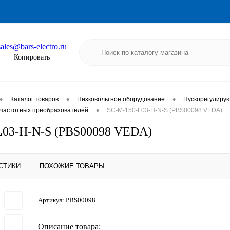
sales@bars-electro.ru
Копировать
•
•
•
Каталог товаров
Низковольтное оборудование
Пускорегулиру
•
частотных преобразователей
SC-M-150-L03-H-N-S (PBS00098 VEDA)
L03-H-N-S (PBS00098 VEDA)
СТИКИ
ПОХОЖИЕ ТОВАРЫ
Артикул:
PBS00098
Описание товара: