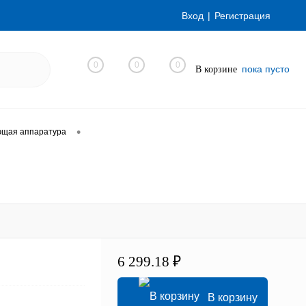
Вход
Регистрация
0
0
0
пока пусто
В корзине
•
ющая аппаратура
6 299.18 ₽
В корзину