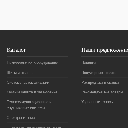
В избранное
Под заказ
В избранное
Каталог
Наши предложени
Низковольтное оборудование
Новинки
Щиты и шкафы
Популярные товары
Системы автоматизации
Распродажи и скидки
Молниезащита и заземление
Рекомендуемые товары
Телекоммуникационные и
Уцененные товары
спутниковые системы
Электропитание
Электроустановочные изделия