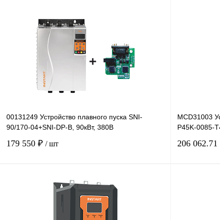
00131249 Устройство плавного пуска SNI-
MCD31003 Ус
90/170-04+SNI-DP-B, 90кВт, 380В
P45K-0085-T4
179 550 ₽
206 062.71
/ шт
В корзину
Купить в 1 клик
Сравнение
Купить в 1 к