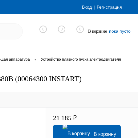
Вход
Регистрация
0
0
0
пока пусто
В корзине
•
ющая аппаратура
Устройство плавного пуска электродвигателя
 380В (00064300 INSTART)
21 185 ₽
В корзину