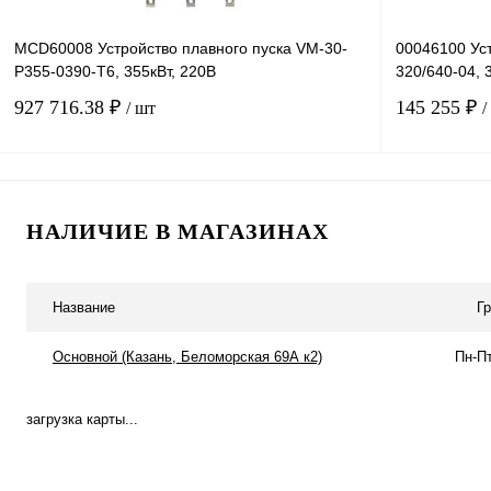
MCD60008 Устройство плавного пуска VM-30-
00046100 Уст
P355-0390-T6, 355кВт, 220В
320/640-04, 
927 716.38 ₽
145 255 ₽
/ шт
/
В корзину
НАЛИЧИЕ В МАГАЗИНАХ
Купить в 1 клик
Сравнение
Купить в 1 к
В избранное
Под заказ
В избранное
Название
Г
Основной (Казань, Беломорская 69А к2)
Пн-Пт
загрузка карты...