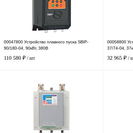
В избранное
Под заказ
В избранное
00047800 Устройство плавного пуска SBIP-
00058800 Уст
90/180-04, 90кВт, 380В
37/74-04, 37
110 580 ₽
32 965 ₽
/ шт
/ 
В корзину
Купить в 1 клик
Сравнение
Купить в 1 к
В избранное
Под заказ
В избранное