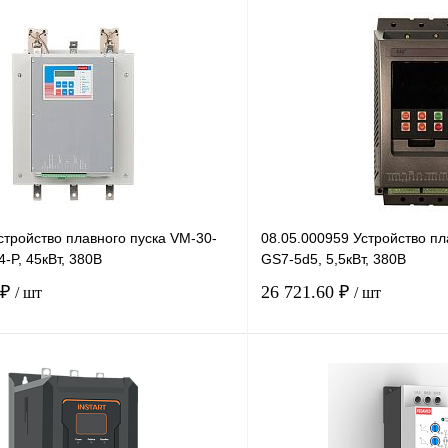
тройство плавного пуска VM-30-
08.05.000959 Устройство пл
-P, 45кВт, 380В
GS7-5d5, 5,5кВт, 380В
 ₽
26 721.60 ₽
/ шт
/ шт
В корзину
лик
Сравнение
Купить в 1 клик