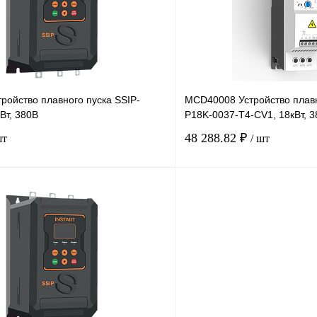
Под заказ
В избранное
ройство плавного пуска SSIP-
MCD40008 Устройство плавн
кВт, 380В
P18K-0037-T4-CV1, 18кВт, 3
48 288.82 ₽
шт
/ шт
В корзину
лик
Сравнение
Купить в 1 клик
Под заказ
В избранное