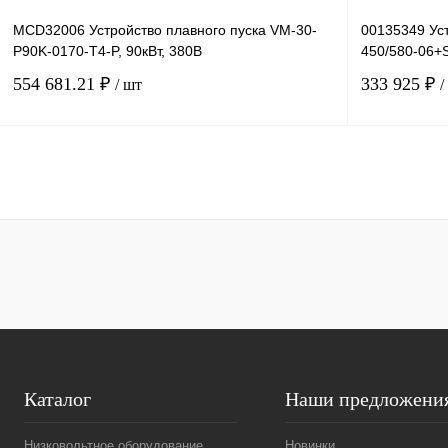
MCD32006 Устройство плавного пуска VM-30-
00135349 Уст
P90K-0170-T4-P, 90кВт, 380В
450/580-06+S
554 681.21 ₽
333 925 ₽
/ шт
/
В корзину
Купить в 1 клик
Сравнение
Купить в 1 к
В избранное
Под заказ
В избранное
Каталог
Наши предложени
Низковольтное оборудование
Новинки