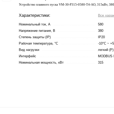
Устройство плавного пуска VM-30-P315-0580-T4-AO, 315кВт, 38
Характеристики:
Все хара
Номинальный ток, А
580
Напряжение питания, В
380
Степень защиты (IP)
IP20
Рабочая температура, °С
-10°C ~ +
Вид нагрузки
легкий (P)
Интерфейс
MODBUS R
Номинальная мощность, кВт
315