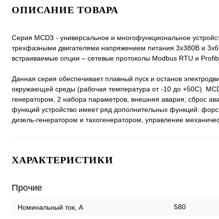
ОПИСАНИЕ ТОВАРА
Серия MCD3 - универсальное и многофункциональное устройств
трехфазными двигателями напряжением питания 3х380В и 3х6
встраиваемые опции – сетевые протоколы Modbus RTU и Profi
Данная серия обеспечивает плавный пуск и останов электродв
окружающей среды (рабочая температура от -10 до +50С). MCD
генератором, 2 набора параметров, внешняя авария, сброс ава
функций устройство имеет ряд дополнительных функций: форси
дизель-генератором и тахогенератором, управление механиче
ХАРАКТЕРИСТИКИ
Прочие
580
Номинальный ток, А