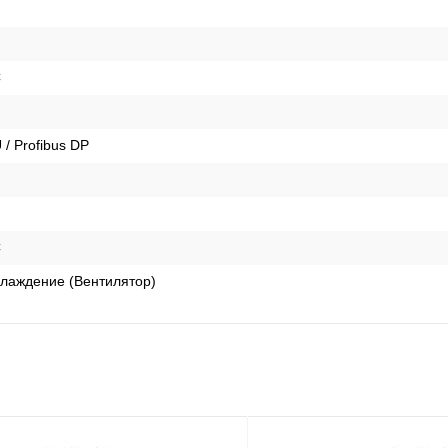
C
 Profibus DP
C
лаждение (Вентилятор)