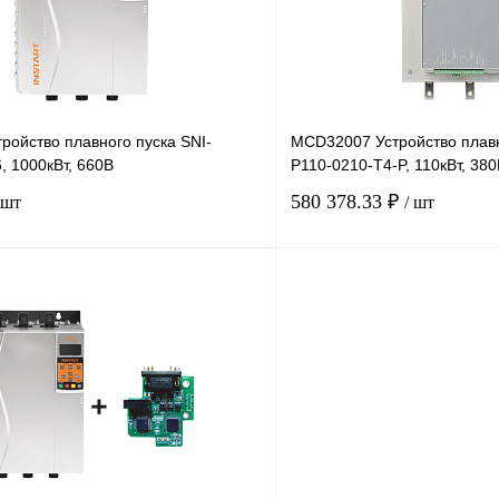
ройство плавного пуска SNI-
MCD32007 Устройство плавн
, 1000кВт, 660В
P110-0210-T4-P, 110кВт, 38
580 378.33 ₽
 шт
/ шт
В корзину
лик
Сравнение
Купить в 1 клик
Под заказ
В избранное