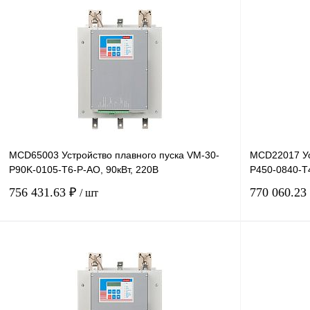
MCD65003 Устройство плавного пуска VM-30-
MCD22017 Ус
P90K-0105-T6-P-AO, 90кВт, 220В
P450-0840-T4
756 431.63 ₽
770 060.23
/ шт
В корзину
Купить в 1 клик
Сравнение
Купить в 1 к
В избранное
Под заказ
В избранное