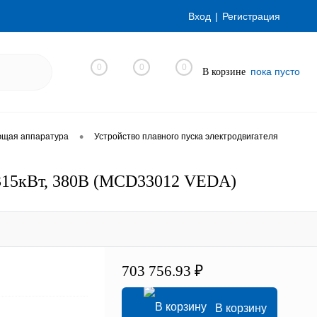
Вход
Регистрация
0
0
0
пока пусто
В корзине
•
ющая аппаратура
Устройство плавного пуска электродвигателя
 315кВт, 380В (MCD33012 VEDA)
703 756.93 ₽
В корзину