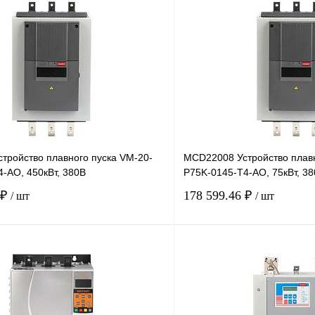
тройство плавного пуска VM-20-
MCD22008 Устройство плавн
-AO, 450кВт, 380В
P75K-0145-T4-AO, 75кВт, 3
 ₽
178 599.46 ₽
/ шт
/ шт
В корзину
лик
Сравнение
Купить в 1 клик
Под заказ
В избранное