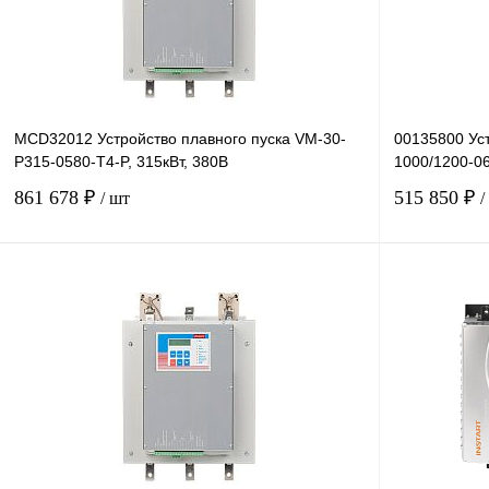
MCD32012 Устройство плавного пуска VM-30-
00135800 Уст
P315-0580-T4-P, 315кВт, 380В
1000/1200-06
861 678 ₽
515 850 ₽
/ шт
/
В корзину
Купить в 1 клик
Сравнение
Купить в 1 к
В избранное
Под заказ
В избранное