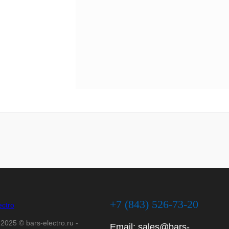
+7 (843) 526-73-20
2025 © bars-electro.ru -
Email:
sales@bars-