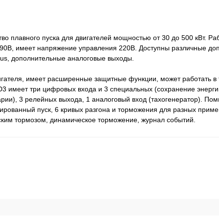
о плавного пуска для двигателей мощностью от 30 до 500 кВт. Раб
90В, имеет напряжение управления 220В. Доступны различные до
bus, дополнительные аналоговые выходы.
игателя, имеет расширенные защитные функции, может работать в
3 имеет три цифровых входа и 3 специальных (сохранение энергии
рии), 3 релейных выхода, 1 аналоговый вход (тахогенератор). По
рованный пуск, 6 кривых разгона и торможения для разных приме
ским тормозом, динамическое торможение, журнал событий.