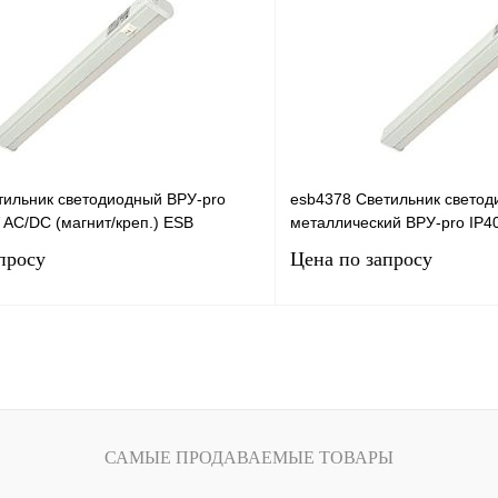
лик
Сравнение
Купить в 1 клик
Под заказ
В избранное
тильник светодиодный ВРУ-pro
esb4378 Светильник свето
 AC/DC (магнит/креп.) ESB
металлический ВРУ-pro IP4
просу
Цена по запросу
Запросить цену
Запросить
лик
Сравнение
Купить в 1 клик
Под заказ
В избранное
САМЫЕ ПРОДАВАЕМЫЕ ТОВАРЫ