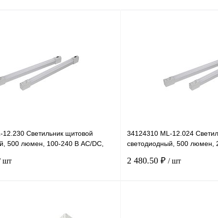
-12.230 Светильник щитовой
34124310 ML-12.024 Свети
й, 500 люмен, 100-240 В АС/DC,
светодиодный, 500 люмен, 
епление.
винтовое крепление. Се
2 480.50 ₽
/ шт
/ шт
В корзину