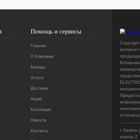
я
Помощь и сервисы
Copyright 
Главная
интернет
продукци
О Компании
Копирова
Бренды
коммерче
представ
Услуги
ELECTRO.
Доставка
письменн
Предоста
Акции
информац
комплект
Коллекции
отличать
Новости
г. Казань
Контакты
корпус 2