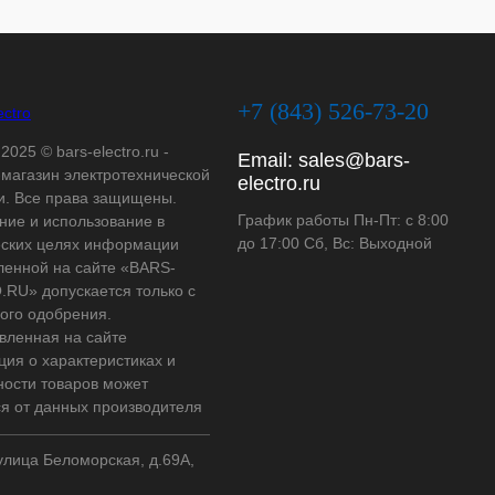
+7 (843) 526-73-20
2025 © bars-electro.ru -
Email:
sales@bars-
-магазин электротехнической
electro.ru
и. Все права защищены.
График работы Пн-Пт: с 8:00
ние и использование в
до 17:00 Сб, Вс: Выходной
ских целях информации
ленной на сайте «BARS-
RU» допускается только с
ого одобрения.
вленная на сайте
ия о характеристиках и
ности товаров может
ся от данных производителя
 улица Беломорская, д.69А,