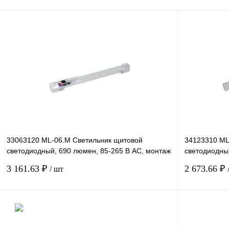
33063120 ML-06.M Светильник щитовой
34123310 ML
светодиодный, 690 люмен, 85-265 В АС, монтаж
светодиодны
на магнитах. Серия
винтовое кр
3 161.63 ₽
2 673.66 ₽
/ шт
В корзину