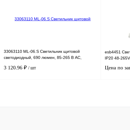
Купить в 1 клик
Сравнение
Купить в 1 к
В избранное
Под заказ
В избранное
33063110 ML-06.S Светильник щитовой
esb4451 Све
светодиодный, 690 люмен, 85-265 В АС,
IP20 48-265V
винтовое крепление. Серия
3 120.96 ₽
Цена по за
/ шт
В корзину
Купить в 1 клик
Сравнение
Купить в 1 к
В избранное
Под заказ
В избранное