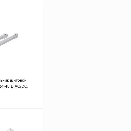
льник щитовой
24-48 В АС/DC,
В корзину