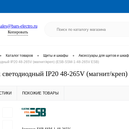
sales@bars-electro.ru
Копировать
•
•
•
Каталог товаров
Щиты и шкафы
Аксессуары для щитов и шка
дный IP20 48-265V (магнит/креп) (ESB-SSM-1-48-265V ESB)
 светодиодный IP20 48-265V (магнит/креп
СТИКИ
ПОХОЖИЕ ТОВАРЫ
Артикул:
ESB-SSM-1-48-265V