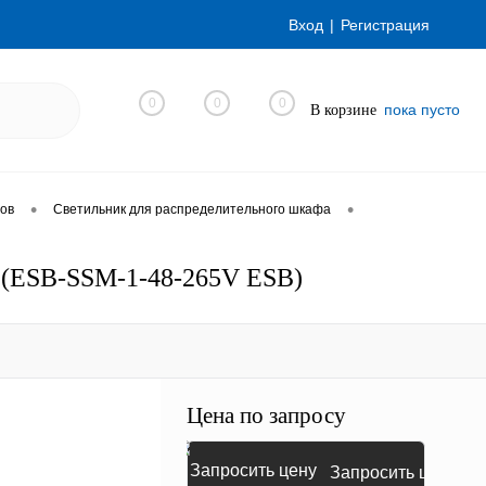
Вход
Регистрация
0
0
0
пока пусто
В корзине
•
•
фов
Светильник для распределительного шкафа
) (ESB-SSM-1-48-265V ESB)
Цена по запросу
Запросить цену