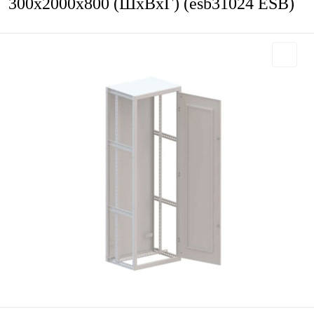
300х2000х800 (ШхВхГ) (esb31024 ESB)