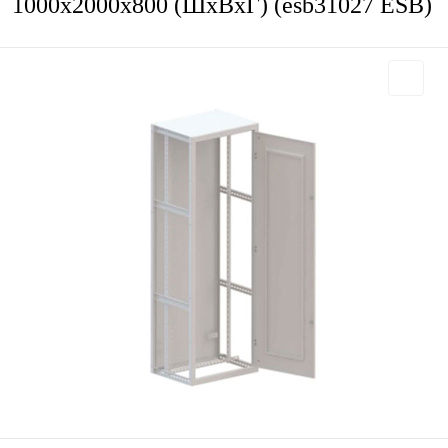
1000х2000х800 (ШхВхГ) (esb31027 ESB)