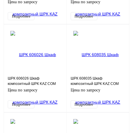
(пластик), IP65, 330х420х200
(пластик), IP65, 400х600х260
Цена по запросу
Цена по запросу
(ШхВхГ), c.МП
(ШхВхГ), c.МП
Подробнее
Подробнее
ШРК 606026 Шкаф
ШРК 608035 Шкаф
композитный ШРК KAZ COM
композитный ШРК KAZ COM
(пластик), IP65, 600х600х260
(пластик), IP65, 600х800х350
Цена по запросу
Цена по запросу
(ШхВхГ), c.МП
(ШхВхГ), c.МП
Подробнее
Подробнее