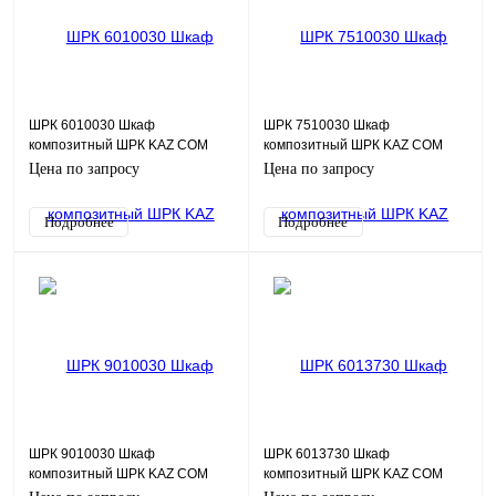
ШРК 6010030 Шкаф
ШРК 7510030 Шкаф
композитный ШРК KAZ COM
композитный ШРК KAZ COM
(пластик), IP65, 600х1000х300
(пластик), IP65, 750х1000х300
Цена по запросу
Цена по запросу
(ШхВхГ), c.МП
(ШхВхГ), c.МП
Подробнее
Подробнее
ШРК 9010030 Шкаф
ШРК 6013730 Шкаф
композитный ШРК KAZ COM
композитный ШРК KAZ COM
(пластик), IP65, 900х1000х300
(пластик), IP65, 600х1000х300