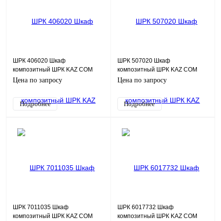
ШРК 406020 Шкаф
ШРК 507020 Шкаф
композитный ШРК KAZ COM
композитный ШРК KAZ COM
(пластик), IP65, 400х600х200
(пластик), IP65, 500х700х200
Цена по запросу
Цена по запросу
(ШхВхГ), c.МП
(ШхВхГ), c.МП
Подробнее
Подробнее
ШРК 7011035 Шкаф
ШРК 6017732 Шкаф
композитный ШРК KAZ COM
композитный ШРК KAZ COM