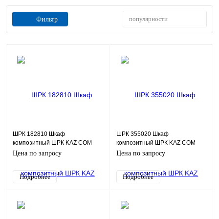
популярности
Фильтр
ШРК 182810 Шкаф
ШРК 355020 Шкаф
композитный ШРК KAZ COM
композитный ШРК KAZ COM
(пластик), IP65, 180х280х100
(пластик), IP65, 350х500х200
Цена по запросу
Цена по запросу
(ШхВхГ), c.МП
(ШхВхГ), c.МП
Подробнее
Подробнее