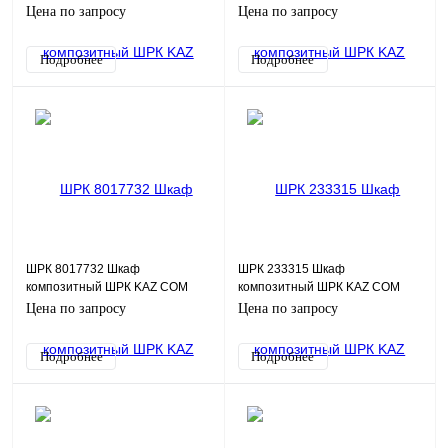
(пластик), IP54, 700х1100х350
(пластик), IP54, 600х1770х320
Цена по запросу
Цена по запросу
(ШхВхГ)
(ШхВхГ)
Подробнее
Подробнее
ШРК 8017732 Шкаф
ШРК 233315 Шкаф
композитный ШРК KAZ COM
композитный ШРК KAZ COM
(пластик), IP54, 800х1770х320
(пластик), IP65, 230х330х150
Цена по запросу
Цена по запросу
(ШхВхГ)
(ШхВхГ), c.МП
Подробнее
Подробнее