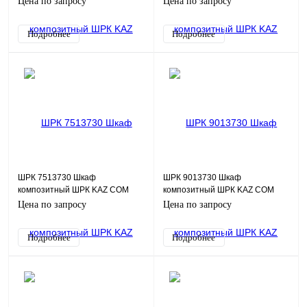
Цена по запросу
Цена по запросу
(ШхВхГ), c.МП
(ШхВхГ), c.МП
Подробнее
Подробнее
ШРК 7513730 Шкаф
ШРК 9013730 Шкаф
композитный ШРК KAZ COM
композитный ШРК KAZ COM
(пластик), IP65, 750х1370х300
(пластик), IP65, 900х1370х300
Цена по запросу
Цена по запросу
(ШхВхГ), c.МП
(ШхВхГ), c.МП
Подробнее
Подробнее