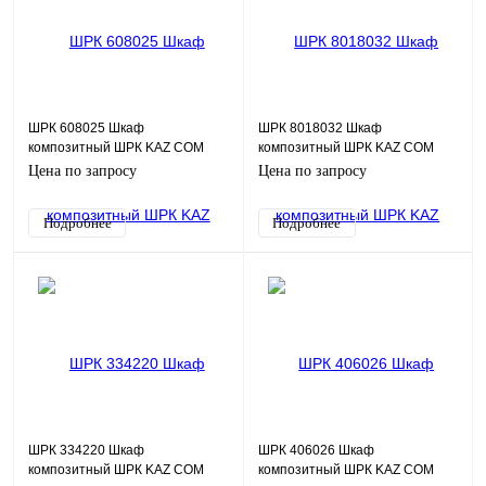
ШРК 608025 Шкаф
ШРК 8018032 Шкаф
композитный ШРК KAZ COM
композитный ШРК KAZ COM
(пластик), IP65, 600х800х250
(пластик), IP54, 800х1800х320
Цена по запросу
Цена по запросу
(ШхВхГ), c.МП
(ШхВхГ)
Подробнее
Подробнее
ШРК 334220 Шкаф
ШРК 406026 Шкаф
композитный ШРК KAZ COM
композитный ШРК KAZ COM