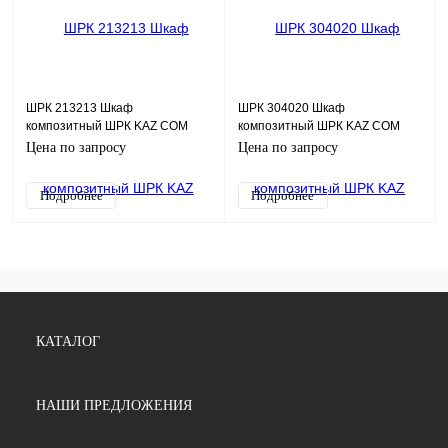
ШРК 213213 Шкаф
ШРК 304020 Шкаф
композитный ШРК KAZ COM
композитный ШРК KAZ COM
(пластик), IP65, 210х320х130
(пластик), IP65, 300х400х200
Цена по запросу
Цена по запросу
(ШхВхГ), c.МП
(ШхВхГ), c.МП
Подробнее
Подробнее
КАТАЛОГ
НАШИ ПРЕДЛОЖЕНИЯ