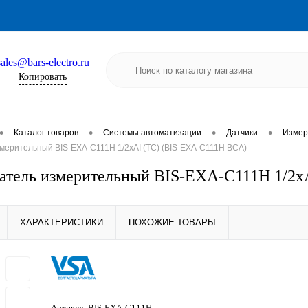
sales@bars-electro.ru
Копировать
•
•
•
•
Каталог товаров
Системы автоматизации
Датчики
Измер
мерительный BIS-EXA-C111H 1/2хAI (TC) (BIS-EXA-C111H ВСА)
атель измерительный BIS-EXA-C111H 1/2х
ХАРАКТЕРИСТИКИ
ПОХОЖИЕ ТОВАРЫ
Артикул:
BIS-EXA-C111H