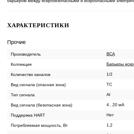
барьером между искробезопасными и искроопасными электрич
ХАРАКТЕРИСТИКИ
Прочие
ВСА
Производитель
Барьеры искр
Коллекция
1/2
Количество каналов
TC
Вид сигнала (опасная зона)
AI
Тип сигнала
4...20 мА
Вид сигнала (безопасная зона)
Нет
Поддержка HART
1,2
Потребляемая мощность, Вт