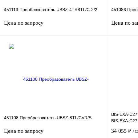
451113 Преобразователь UBSZ‐4TR8TL/C‐2/2
451086 Прео
Цена по запросу
Цена по за
Запросить цену
Купить в 1 клик
Сравнение
Купить в 1 к
В избранное
Под заказ
В избранное
BIS-EXA-C27
451108 Преобразователь UBSZ‐8TL/CVR/S
BIS-EXA-C27
Цена по запросу
34 055 ₽
/ 