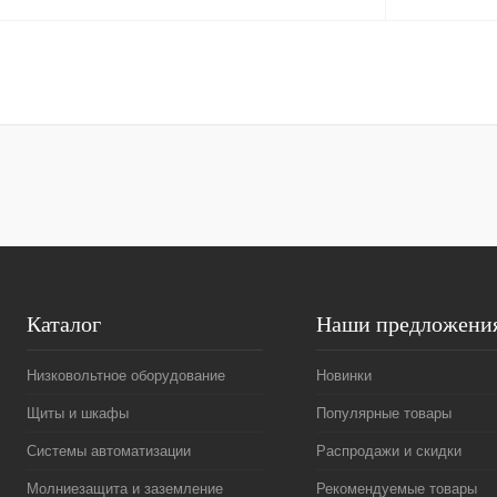
Запросить цену
Купить в 1 клик
Сравнение
Купить в 1 к
В избранное
Под заказ
В избранное
Каталог
Наши предложени
Низковольтное оборудование
Новинки
Щиты и шкафы
Популярные товары
Системы автоматизации
Распродажи и скидки
Молниезащита и заземление
Рекомендуемые товары