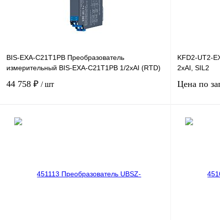
BIS-EXA-C21T1PB Преобразователь
KFD2-UT2-EX
измерительный BIS-EXA-C21T1PB 1/2хAI (RTD)
2хAI, SIL2
44 758 ₽
Цена по за
/ шт
В корзину
Купить в 1 клик
Сравнение
Купить в 1 к
В избранное
Под заказ
В избранное