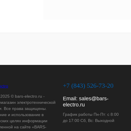
+7 (843) 526-73-20
2025 © bars-electro.ru -
Email:
sales@bars-
-магазин электротехнической
electro.ru
и. Все права защищены.
График работы Пн-Пт: с 8:00
ние и использование в
до 17:00 Сб, Вс: Выходной
ских целях информации
ленной на сайте «BARS-