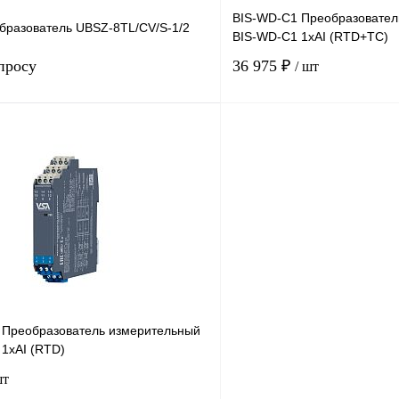
BIS-WD-C1 Преобразовател
бразователь UBSZ‐8TL/CV/S‐1/2
BIS-WD-C1 1хAI (RTD+TC)
просу
36 975 ₽
/ шт
Запросить цену
лик
Сравнение
Купить в 1 клик
Под заказ
В избранное
 Преобразователь измерительный
 1хAI (RTD)
шт