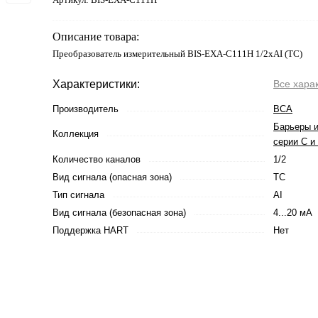
Описание товара:
Преобразователь измерительный BIS-EXA-C111H 1/2хAI (TC)
Характеристики:
Все хара
Производитель
ВСА
Барьеры 
Коллекция
серии С и
Количество каналов
1/2
Вид сигнала (опасная зона)
TC
Тип сигнала
AI
Вид сигнала (безопасная зона)
4...20 мА
Поддержка HART
Нет