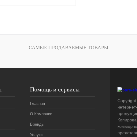
В корзину
лик
Сравнение
Под заказ
САМЫЕ ПРОДАВАЕМЫЕ ТОВАРЫ
я
Помощь и сервисы
Copyright 
Главная
интернет
продукци
О Компании
Копирова
Бренды
коммерче
представ
Услуги