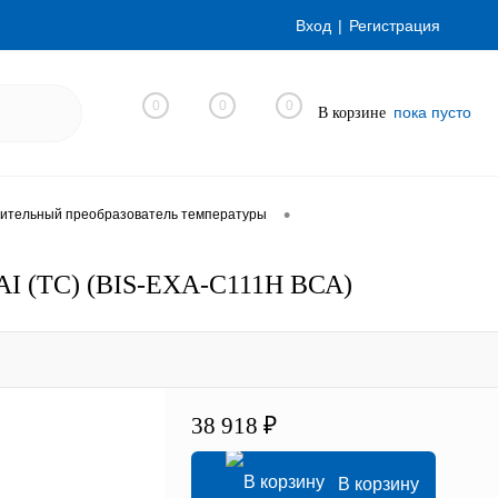
Вход
Регистрация
0
0
0
пока пусто
В корзине
•
ительный преобразователь температуры
AI (TC) (BIS-EXA-C111H ВСА)
38 918 ₽
В корзину