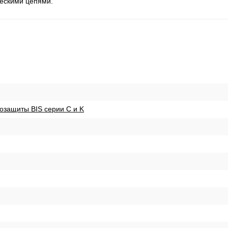
ескими цепями.
озащиты BIS серии С и K