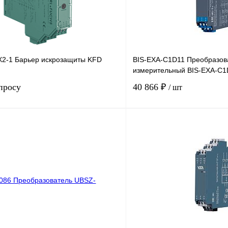
2-1 Барьер искрозащиты KFD
BIS-EXA-C1D11 Преобразов
измерительный BIS-EXA-C1D
просу
40 866 ₽
/ шт
Запросить цену
лик
Сравнение
Купить в 1 клик
Под заказ
В избранное