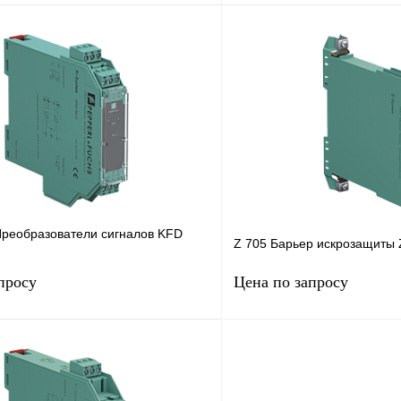
Запросить цену
лик
Сравнение
Купить в 1 клик
Под заказ
В избранное
реобразователи сигналов KFD
Z 705 Барьер искрозащиты 
просу
Цена по запросу
Запросить цену
Запросить