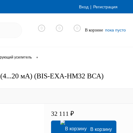
Вход
Регистрация
0
0
0
пока пусто
В корзине
•
рующий усилитель
(4...20 мА) (BIS-EXA-HM32 ВСА)
32 111 ₽
В корзину