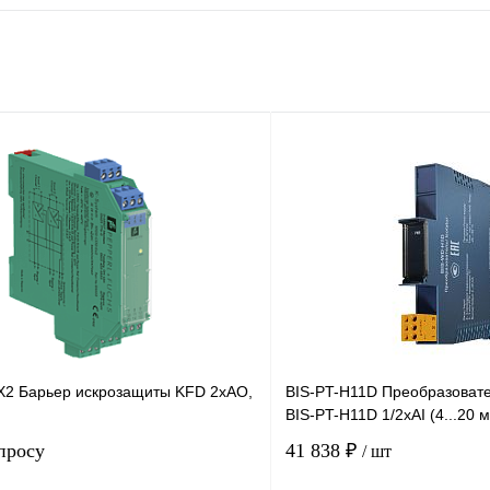
2 Барьер искрозащиты KFD 2хAO,
BIS-PT-H11D Преобразоват
BIS-PT-H11D 1/2хAI (4...20 
просу
41 838 ₽
/ шт