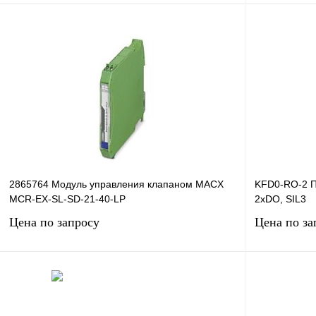
В корзину
Купить в 1 клик
Сравнение
Купить в 1 к
В избранное
Под заказ
В избранное
2865764 Модуль управления клапаном MACX
KFD0-RO-2 П
MCR-EX-SL-SD-21-40-LP
2хDO, SIL3
Цена по запросу
Цена по за
Запросить цену