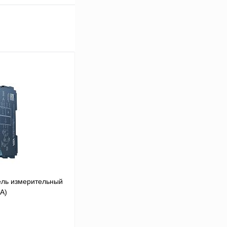
ель измерительный
мА)