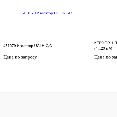
Купить в 1 клик
Сравнение
Купить в 1 к
В избранное
Под заказ
В избранное
KFD0-TR-1 П
451079 Изолятор UGLH‐C/C
(4...20 мА)
Цена по запросу
Цена по за
Запросить цену
Купить в 1 клик
Сравнение
Купить в 1 к
В избранное
Под заказ
В избранное