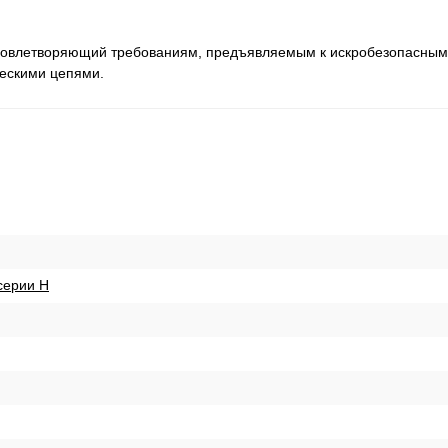
 удовлетворяющий требованиям, предъявляемым к искробезопасны
ескими цепями.
серии H