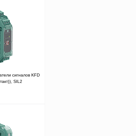
атели сигналов KFD
акт)), SIL2
 цену
Сравнение