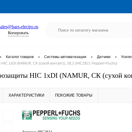
sales@bars-electro.ru
Копировать
•
•
•
•
Каталог товаров
Системы автоматизации
Датчики
Усили
HIC 1хDI (NAMUR, СК (сухой контакт)), SIL2 (HIC2821 Pepperl+Fuchs)
розащиты HIC 1хDI (NAMUR, СК (сухой конт
ХАРАКТЕРИСТИКИ
ПОХОЖИЕ ТОВАРЫ
Артикул:
HIC2821