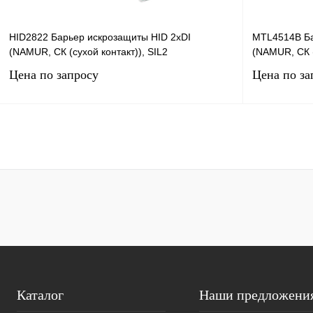
HID2822 Барьер искрозащиты HID 2хDI
MTL4514B Ба
(NAMUR, СК (сухой контакт)), SIL2
(NAMUR, СК (
Цена по запросу
Цена по за
Запросить цену
Купить в 1 клик
Сравнение
Купить в 1 к
В избранное
Под заказ
В избранное
Каталог
Наши предложени