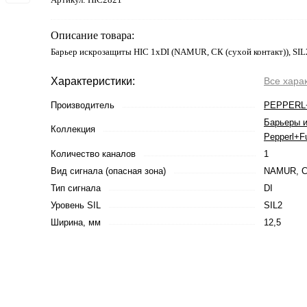
Описание товара:
Барьер искрозащиты HIC 1хDI (NAMUR, СК (сухой контакт)), SIL
Характеристики:
Все хара
Производитель
PEPPERL
Барьеры 
Коллекция
Pepperl+F
Количество каналов
1
Вид сигнала (опасная зона)
NAMUR, СК
Тип сигнала
DI
Уровень SIL
SIL2
Ширина, мм
12,5