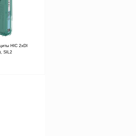
Под заказ
щиты HIC 2хDI
, SIL2
 цену
Сравнение
Под заказ