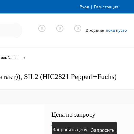
Вход
Регистрация
0
0
0
пока пусто
В корзине
•
тель Namur
акт)), SIL2 (HIC2821 Pepperl+Fuchs)
Цена по запросу
Запросить цену