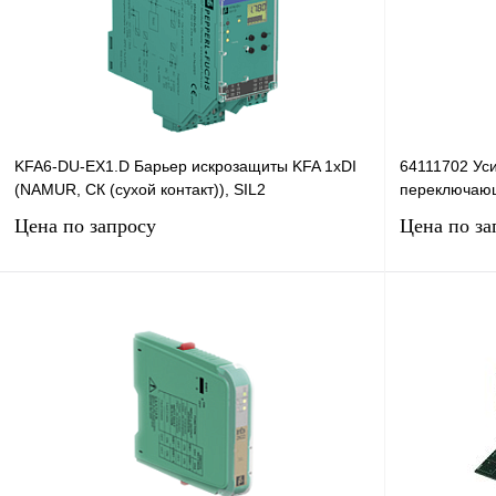
В избранное
Под заказ
В избранное
KFA6-DU-EX1.D Барьер искрозащиты KFA 1хDI
64111702 Ус
(NAMUR, СК (сухой контакт)), SIL2
переключаю
Цена по запросу
Цена по за
Запросить цену
Купить в 1 клик
Сравнение
Купить в 1 к
В избранное
Под заказ
В избранное