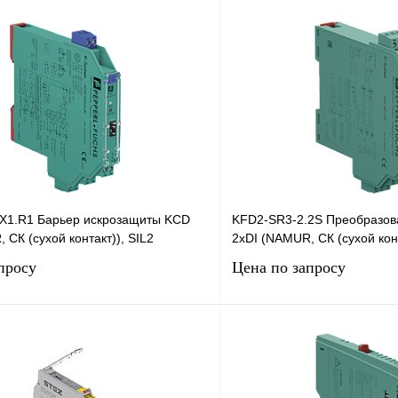
X1.R1 Барьер искрозащиты KCD
KFD2-SR3-2.2S Преобразов
 СК (сухой контакт)), SIL2
2хDI (NAMUR, СК (сухой конт
просу
Цена по запросу
Запросить цену
Запросить
лик
Сравнение
Купить в 1 клик