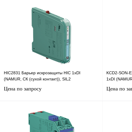
HIC2831 Барьер искрозащиты HIC 1хDI
KCD2-SON-E
(NAMUR, СК (сухой контакт)), SIL2
1хDI (NAMUR,
Цена по запросу
Цена по за
Запросить цену
Купить в 1 клик
Сравнение
Купить в 1 к