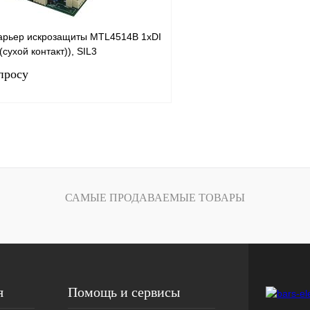
рьер искрозащиты MTL4514B 1хDI
сухой контакт)), SIL3
просу
Запросить цену
лик
Сравнение
Под заказ
САМЫЕ ПРОДАВАЕМЫЕ ТОВАРЫ
я
Помощь и сервисы