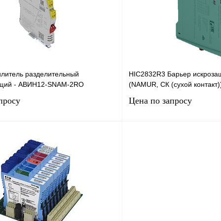
Под заказ
В избранное
илитель разделительный
HIC2832R3 Барьер искроза
щий - АВИН12-SNAM-2RO
(NAMUR, СК (сухой контакт))
просу
Цена по запросу
Запросить цену
Запросить
лик
Сравнение
Купить в 1 клик
Под заказ
В избранное