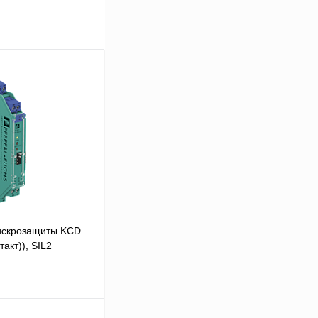
искрозащиты KCD
акт)), SIL2