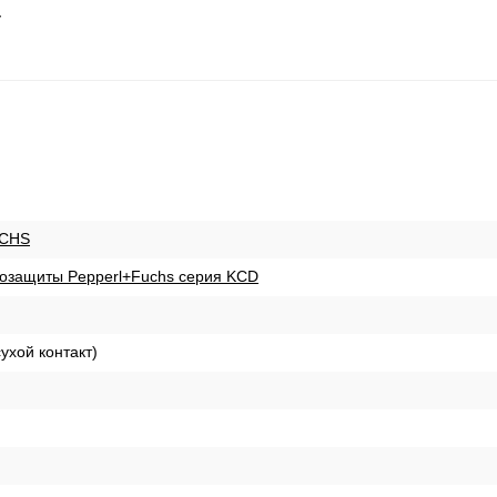
y
CHS
озащиты Pepperl+Fuchs серия KCD
ухой контакт)