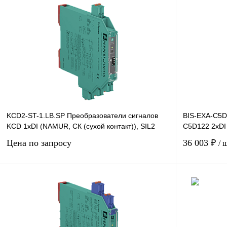
В корзину
Купить в 1 клик
Сравнение
Купить в 1 к
В избранное
Под заказ
В избранное
KCD2-ST-1.LB.SP Преобразователи сигналов
BIS-EXA-C5D
KCD 1хDI (NAMUR, СК (сухой контакт)), SIL2
C5D122 2хDI 
Цена по запросу
36 003 ₽
/ 
Запросить цену
Купить в 1 клик
Сравнение
Купить в 1 к