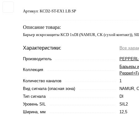
Артикул:
KCD2-ST-EX1.LB.SP
Описание товара:
Барьер искрозащиты KCD 1хDI (NAMUR, СК (сухой контакт)), SI
Характеристики:
Все хара
Производитель
PEPPERL
Барьеры 
Коллекция
Pepperl+F
Количество каналов
1
Вид сигнала (опасная зона)
NAMUR, СК
Тип сигнала
DI
Уровень SIL
SIL2
Ширина, мм
12,5