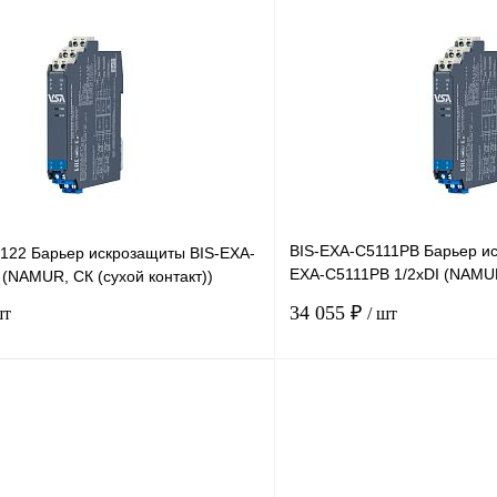
В корзину
Запросить
лик
Сравнение
Купить в 1 клик
Под заказ
В избранное
BIS-EXA-C5111PB Барьер ис
122 Барьер искрозащиты BIS-EXA-
EXA-C5111PB 1/2хDI (NAMUR
(NAMUR, СК (сухой контакт))
контакт))
34 055 ₽
шт
/ шт
В корзину
лик
Сравнение
Купить в 1 клик