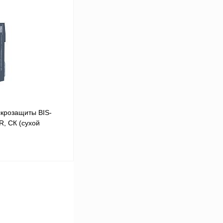
 цену
Сравнение
Под заказ
крозащиты BIS-
, СК (сухой
В корзину
Сравнение