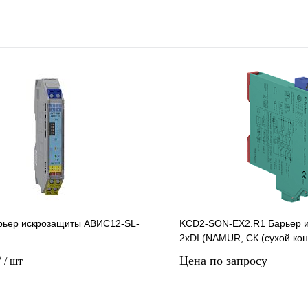
рьер искрозащиты АВИС12-SL-
KCD2-SON-EX2.R1 Барьер 
2хDI (NAMUR, СК (сухой конт
₽
Цена по запросу
/ шт