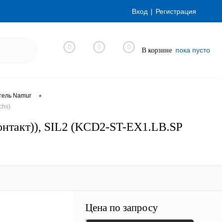
Вход
Регистрация
0
0
0
пока пусто
В корзине
•
тель Namur
chs)
нтакт)), SIL2 (KCD2-ST-EX1.LB.SP
Цена по запросу