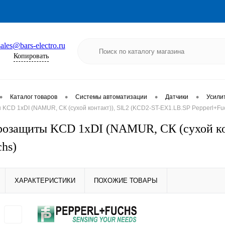
sales@bars-electro.ru
Копировать
•
•
•
•
Каталог товаров
Системы автоматизации
Датчики
Усили
KCD 1хDI (NAMUR, СК (сухой контакт)), SIL2 (KCD2-ST-EX1.LB.SP Pepperl+Fu
розащиты KCD 1хDI (NAMUR, СК (сухой ко
chs)
ХАРАКТЕРИСТИКИ
ПОХОЖИЕ ТОВАРЫ