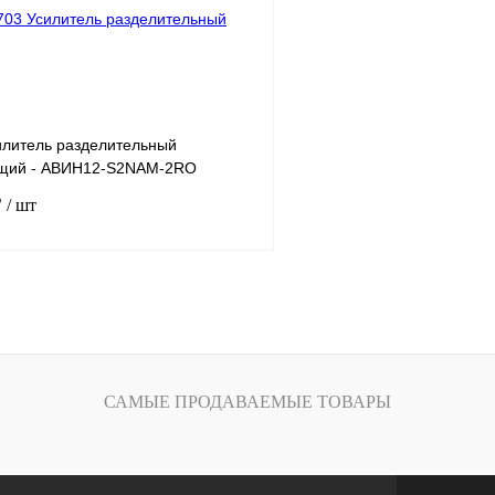
В
В избранное
наличии
илитель разделительный
щий - АВИН12-S2NAM-2RO
₽
/ шт
В корзину
лик
Сравнение
Под заказ
САМЫЕ ПРОДАВАЕМЫЕ ТОВАРЫ