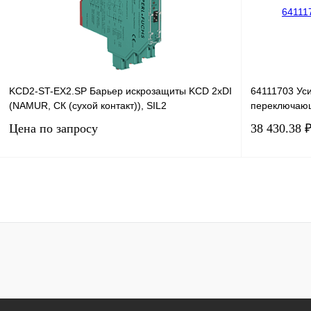
В избранное
Под заказ
В избранное
KCD2-ST-EX2.SP Барьер искрозащиты KCD 2хDI
64111703 Ус
(NAMUR, СК (сухой контакт)), SIL2
переключаю
Цена по запросу
38 430.38 
Запросить цену
Купить в 1 клик
Сравнение
Купить в 1 к
В избранное
Под заказ
В избранное