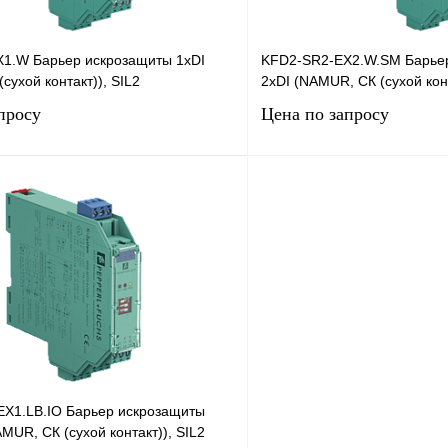
1.W Барьер искрозащиты 1хDI
KFD2-SR2-EX2.W.SM Барье
сухой контакт)), SIL2
2хDI (NAMUR, СК (сухой конт
просу
Цена по запросу
Запросить цену
Запросить
лик
Сравнение
Купить в 1 клик
Под заказ
В избранное
X1.LB.IO Барьер искрозащиты
MUR, СК (сухой контакт)), SIL2