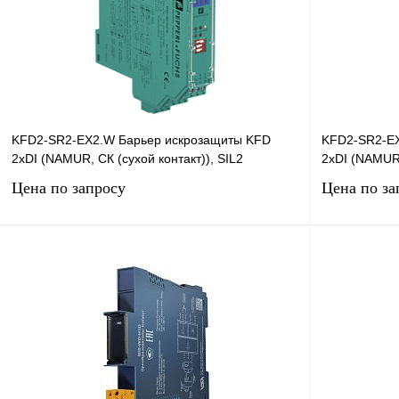
KFD2-SR2-EX2.W Барьер искрозащиты KFD
KFD2-SR2-EX
2хDI (NAMUR, СК (сухой контакт)), SIL2
2хDI (NAMUR,
Цена по запросу
Цена по за
Запросить цену
Купить в 1 клик
Сравнение
Купить в 1 к
В избранное
Под заказ
В избранное