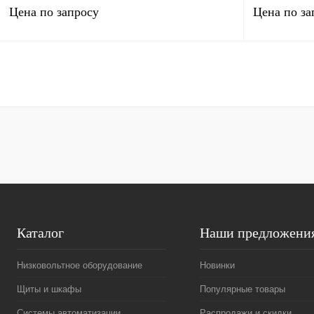
Цена по запросу
Цена по за
Запросить цену
Купить в 1 клик
Сравнение
Купить в 1 к
В избранное
Под заказ
В избранное
Каталог
Наши предложени
Низковольтное оборудование
Новинки
Щиты и шкафы
Популярные товары
Системы автоматизации
Распродажи и скидки