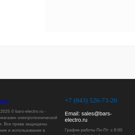
+7 (843) 526-73-20
2025 © bars-electro.ru -
Email:
sales@bars-
-магазин электротехнической
electro.ru
и. Все права защищены.
График работы Пн-Пт: с 8:00
ние и использование в