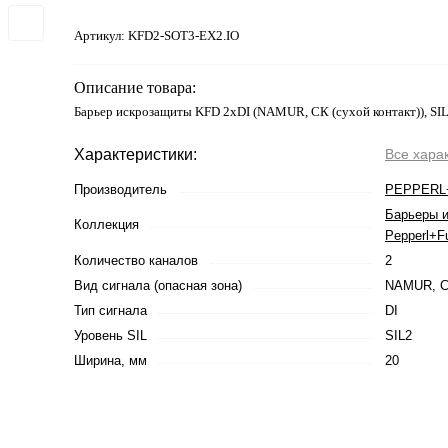
Артикул:
KFD2-SOT3-EX2.IO
Описание товара:
Барьер искрозащиты KFD 2хDI (NAMUR, СК (сухой контакт)), SI
Характеристики:
Все хара
Производитель
PEPPERL
Барьеры 
Коллекция
Pepperl+F
Количество каналов
2
Вид сигнала (опасная зона)
NAMUR, СК
Тип сигнала
DI
Уровень SIL
SIL2
Ширина, мм
20