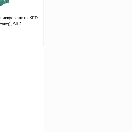
р искрозащиты KFD
акт)), SIL2
 цену
Сравнение
Под заказ