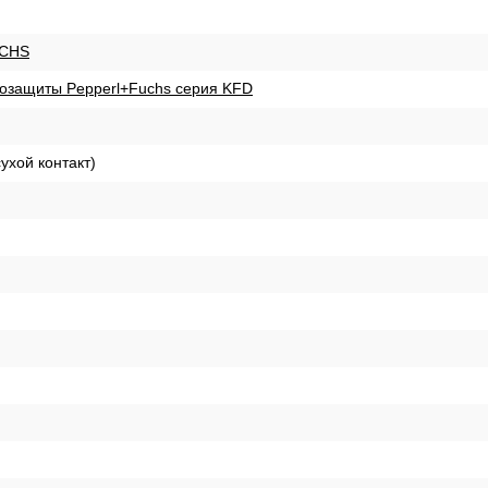
CHS
озащиты Pepperl+Fuchs серия KFD
ухой контакт)