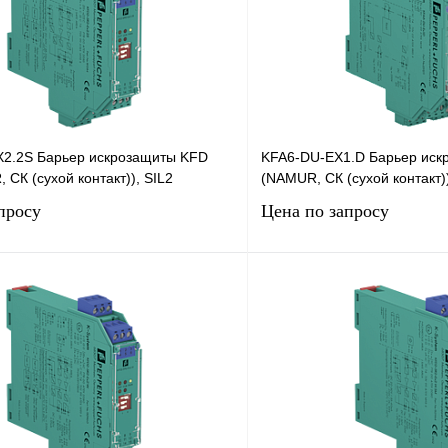
2.2S Барьер искрозащиты KFD
KFA6-DU-EX1.D Барьер иск
 СК (сухой контакт)), SIL2
(NAMUR, СК (сухой контакт))
просу
Цена по запросу
Запросить цену
Запросить
лик
Сравнение
Купить в 1 клик
Под заказ
В избранное