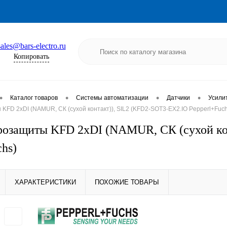
sales@bars-electro.ru
Копировать
•
•
•
•
Каталог товаров
Системы автоматизации
Датчики
Усили
KFD 2хDI (NAMUR, СК (сухой контакт)), SIL2 (KFD2-SOT3-EX2.IO Pepperl+Fuch
розащиты KFD 2хDI (NAMUR, СК (сухой ко
chs)
ХАРАКТЕРИСТИКИ
ПОХОЖИЕ ТОВАРЫ