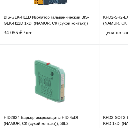
BIS-GLK-H11D Изолятор гальванический BIS-
KFD2-SR2-EX
GLK-H11D 1хDI (NAMUR, СК (сухой контакт))
(NAMUR, СК (
34 055 ₽
Цена по за
/ шт
В корзину
Купить в 1 клик
Сравнение
Купить в 1 к
В избранное
Под заказ
В избранное
HID2824 Барьер искрозащиты HID 4хDI
KFD2-SOT2-E
(NAMUR, СК (сухой контакт)), SIL2
KFD 1хDI (NA