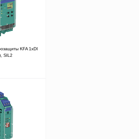
розащиты KFA 1хDI
, SIL2
 цену
Сравнение
Под заказ