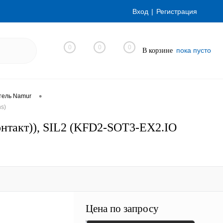
Вход
Регистрация
0
0
0
пока пусто
В корзине
•
тель Namur
s)
нтакт)), SIL2 (KFD2-SOT3-EX2.IO
Цена по запросу