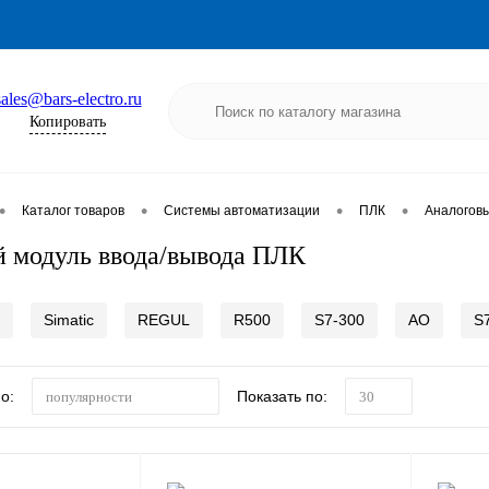
sales@bars-electro.ru
Копировать
•
•
•
•
Каталог товаров
Системы автоматизации
ПЛК
Аналоговы
 модуль ввода/вывода ПЛК
Simatic
REGUL
R500
S7-300
AO
S
о:
Показать по:
популярности
30