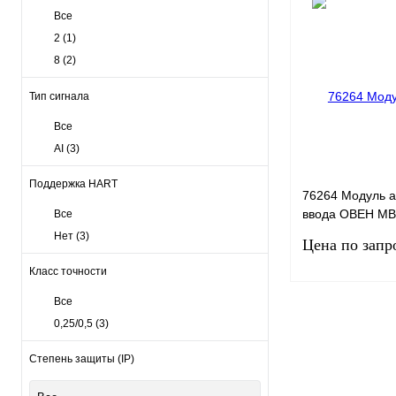
Все
2
(1)
8
(2)
Тип сигнала
Все
AI
(3)
Поддержка HART
76264 Модуль а
ввода ОВЕН МВ2
Все
0,25/0,5%
Нет
(3)
Цена по запр
Класс точности
Все
Запро
0,25/0,5
(3)
Степень защиты (IP)
Купить в 1 клик
В избранное