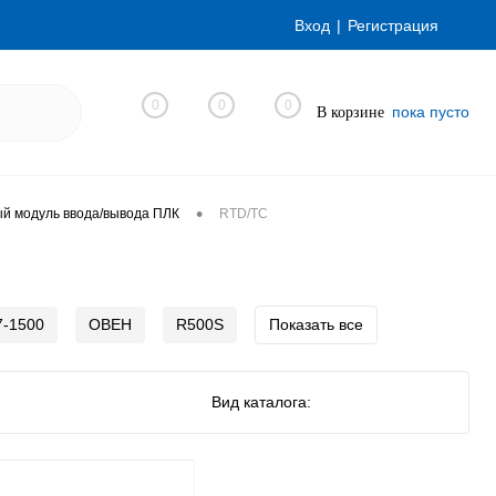
Вход
Регистрация
0
0
0
пока пусто
В корзине
•
й модуль ввода/вывода ПЛК
RTD/TC
7-1500
ОВЕН
R500S
Показать все
Вид каталога: