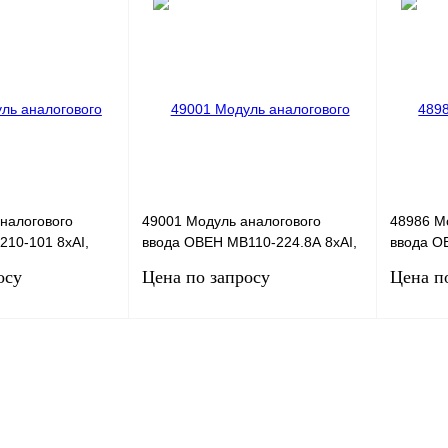
налогового
49001 Модуль аналогового
48986 М
10-101 8хAI,
ввода ОВЕН МВ110-224.8А 8хAI,
ввода О
0,25/0,5%
0,25/0,5
осу
Цена по запросу
Цена п
сить цену
Запросить цену
Сравнение
Купить в 1 клик
Сравнение
Купить в
Под заказ
В избранное
Под заказ
В избра