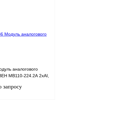
одуль аналогового
ВЕН МВ110-224.2А 2хAI,
%
о запросу
Запросить цену
 1 клик
Сравнение
нное
Под заказ