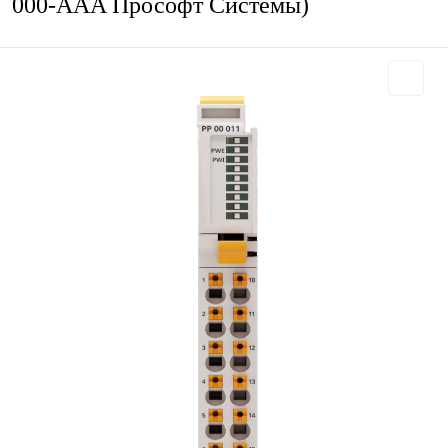
000-AAA Прософт Системы)