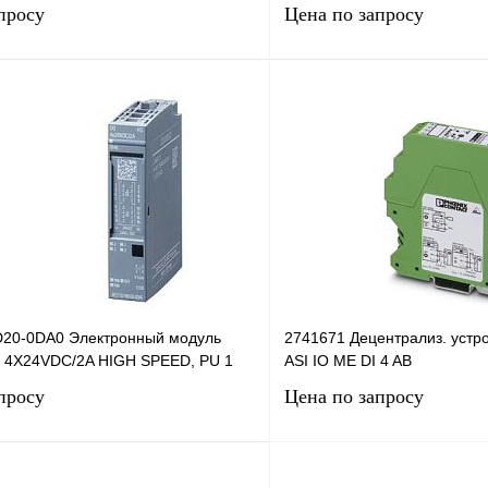
просу
Цена по запросу
Запросить цену
Запросить
лик
Сравнение
Купить в 1 клик
Под заказ
В избранное
20-0DA0 Электронный модуль
2741671 Децентрализ. устр
 4X24VDC/2A HIGH SPEED, PU 1
ASI IO ME DI 4 AB
просу
Цена по запросу
Запросить цену
Запросить