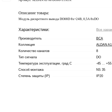
Описание товара:
Модуль дискретного вывода DO08D 8x=24В, 0,5А 8хDO
Характеристики:
Все хара
Производитель
ВСА
Коллекция
ALDAN A1
Количество каналов
8
Тип сигнала
DO
Температура эксплуатации, град.С
-45 … +55
Способ монтажа
NS 35
Степень защиты (IP)
IP20