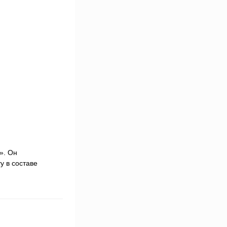
». Он
у в составе