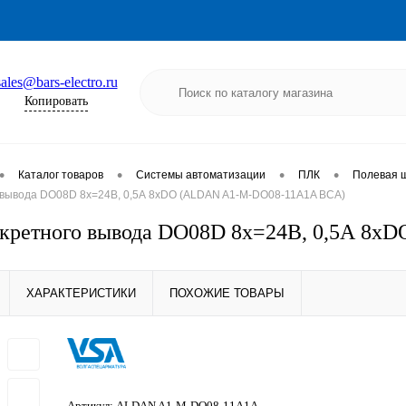
sales@bars-electro.ru
Копировать
•
•
•
•
Каталог товаров
Системы автоматизации
ПЛК
Полевая ш
 вывода DO08D 8x=24В, 0,5А 8хDO (ALDAN A1-M-DO08-11A1A ВСА)
скретного вывода DO08D 8x=24В, 0,5А 8
ХАРАКТЕРИСТИКИ
ПОХОЖИЕ ТОВАРЫ
Артикул:
ALDAN A1-M-DO08-11A1A