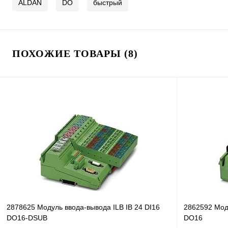
ALDAN
DO
быстрый
ПОХОЖИЕ ТОВАРЫ (8)
2878625 Модуль ввода-вывода ILB IB 24 DI16
2862592 Мод
DO16-DSUB
DO16