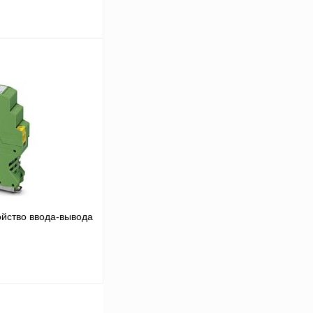
 цену
Сравнение
Под заказ
ойство ввода-вывода
 цену