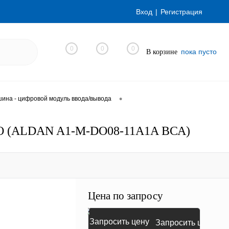
Вход
Регистрация
0
0
0
пока пусто
В корзине
•
ина - цифровой модуль ввода/вывода
хDO (ALDAN A1-M-DO08-11A1A ВСА)
Цена по запросу
Запросить цену