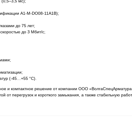
(0,5–3,5 мс);
одификации A1-M-DO08-11A1B);
казами до 75 лет;
коростью до 3 Мбит/с;
мами;
оматизации;
атур (-45…+55 °С).
ное и компактное решение от компании ООО «ВолгаСпецАрматура
й от перегрузок и короткого замыкания, а также стабильную работ