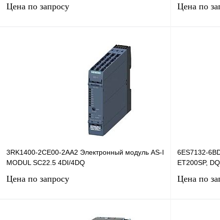
Цена по запросу
Цена по за
Запросить цену
Купить в 1 клик
Сравнение
Купить в 1 к
В избранное
Под заказ
В избранное
3RK1400-2CE00-2AA2 Электронный модуль AS-I
6ES7132-6BD
MODUL SC22.5 4DI/4DQ
ET200SP, DQ
Цена по запросу
Цена по за
Запросить цену