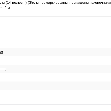
илы (14-полюсн.) (Жилы промаркированы и оснащены наконечника
я: 2 м
ct
нец