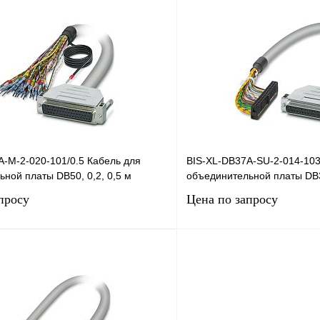
Запросить цену
Запросить
лик
Сравнение
Купить в 1 клик
Под заказ
В избранное
A-M-2-020-101/0.5 Кабель для
BIS-XL-DB37A-SU-2-014-103
ной платы DB50, 0,2, 0,5 м
объединительной платы DB3
просу
Цена по запросу
Запросить цену
Запросить
лик
Сравнение
Купить в 1 клик
Под заказ
В избранное