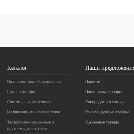
Купить в 1 клик
Сравнение
Купить в 1 к
В избранное
Под заказ
В избранное
Каталог
Наши предложени
Низковольтное оборудование
Новинки
Щиты и шкафы
Популярные товары
Системы автоматизации
Распродажи и скидки
Молниезащита и заземление
Рекомендуемые товары
Телекоммуникационные и
Уцененные товары
спутниковые системы