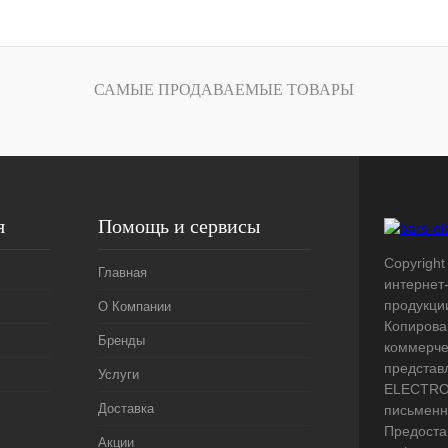
лик
Сравнение
Под заказ
САМЫЕ ПРОДАВАЕМЫЕ ТОВАРЫ
я
Помощь и сервисы
Copyright 
Главная
интернет
продукци
О Компании
Копирова
Бренды
коммерче
представ
Услуги
ELECTRO.
Доставка
письменн
Предоста
Акции