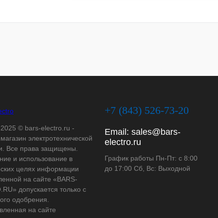
+7 (843) 526-73-20
2025 © bars-electro.ru -
Email:
sales@bars-
-магазин электротехнической
electro.ru
и. Все права защищены.
График работы Пн-Пт: с 8:00
ние и использование в
до 17:00 Сб, Вс: Выходной
ских целях информации
ленной на сайте «BARS-
RU» допускается только с
ого одобрения.
вленная на сайте