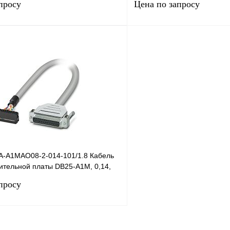
просу
Цена по запросу
Запросить цену
Запросить
лик
Сравнение
Купить в 1 клик
Под заказ
В избранное
A-A1MAO08-2-014-101/1.8 Кабель
ительной платы DB25-A1M, 0,14,
просу
Запросить цену