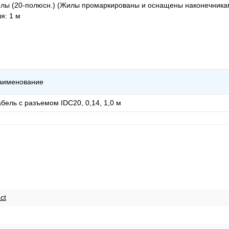
илы (20-полюсн.) (Жилы промаркированы и оснащены наконечника
я: 1 м
аименование
бель с разъемом IDC20, 0,14, 1,0 м
ct