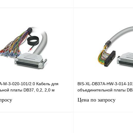
Запросить цену
Запросить
лик
Сравнение
Купить в 1 клик
Под заказ
В избранное
A-M-3-020-101/2.0 Кабель для
BIS-XL-DB37A-HW-3-014-101
ной платы DB37, 0,2, 2,0 м
объединительной платы DB3
просу
Цена по запросу
Запросить цену
Запросить