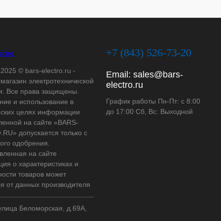
+7 (843) 526-73-20
2025 © bars-electro.ru -
Email:
sales@bars-
-магазин электротехнической
electro.ru
и. Все права защищены.
График работы Пн-Пт: с 8:00
ние и использование в
до 17:00 Сб, Вс: Выходной
ских целях информации
ленной на сайте «BARS-
RU» допускается только с
ого одобрения.
вленная на сайте
ия о характеристиках и
ности товаров может
ся от данных производителя
 улица Беломорская, д.69А,