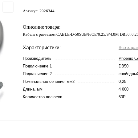
Артикул:
2926344
Описание товара:
Кабель с разъемом CABLE-D-50SUB/F/OE/0,25/S/4,0M DB50, 0,25,
Характеристики:
Все хара
Производитель
Phoenix C
Подключение 1
DB50
Подключение 2
свободный
Номинальное сечение, мм2
0,25
Длина, мм
4 000
Количество полюсов
50P