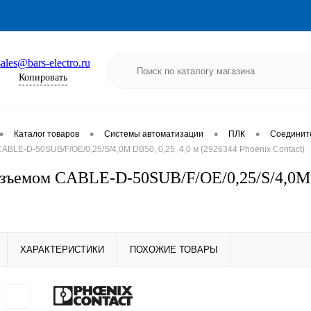
sales@bars-electro.ru
Копировать
•
•
•
•
Каталог товаров
Системы автоматизации
ПЛК
Соединит
ABLE-D-50SUB/F/OE/0,25/S/4,0M DB50, 0,25, 4,0 м (2926344 Phoenix Contact)
азъемом CABLE-D-50SUB/F/OE/0,25/S/4,0M D
ХАРАКТЕРИСТИКИ
ПОХОЖИЕ ТОВАРЫ