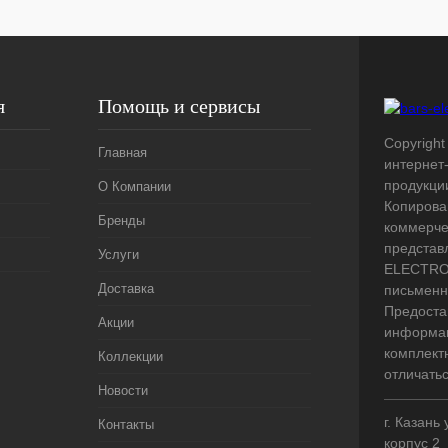
я
Помощь и сервисы
Copyright 
Главная
интернет
продукци
О Компании
Копирова
Бренды
коммерче
представ
Услуги
ELECTRO.
Доставка
письменн
Предоста
Акции
информац
комплект
Коллекции
отличать
Новости
г. Казань
Контакты
корпус 2