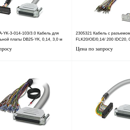
-YK-3-014-103/3.0 Кабель для
2305321 Кабель с разъемо
ной платы DB25-YK, 0,14, 3,0 м
FLK20/OE/0,14/ 200 IDC20, 0
просу
Цена по запросу
Запросить цену
Запросить
лик
Сравнение
Купить в 1 клик
Под заказ
В избранное