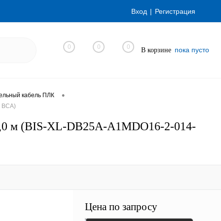
Вход
Регистрация
0
0
0
пока пусто
В корзине
•
ельный кабель ПЛК
0 ВСА)
 1,0 м (BIS-XL-DB25A-A1MDO16-2-014-
Цена по запросу