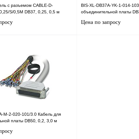
ель с разъемом CABLE-D-
BIS-XL-DB37A-YK-1-014-103
,25/S/0,5M DB37, 0,25, 0,5 м
объединительной платы DB37
просу
Цена по запросу
Запросить цену
Запросить
лик
Сравнение
Купить в 1 клик
Под заказ
В избранное
A-M-2-020-101/3.0 Кабель для
ной платы DB50, 0,2, 3,0 м
просу