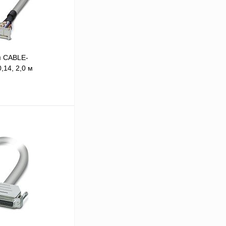
м CABLE-
,14, 2,0 м
 цену
Сравнение
Под заказ