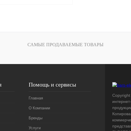
Запросить цену
лик
Сравнение
Под заказ
САМЫЕ ПРОДАВАЕМЫЕ ТОВАРЫ
я
Помощь и сервисы
Copyright 
Главная
интернет
продукци
О Компании
Копирова
Бренды
коммерче
представ
Услуги