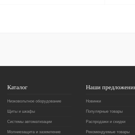
Запросить цену
Купить в 1 клик
Сравнение
Купить в 1 к
В избранное
Под заказ
В избранное
Каталог
Наши предложени
Низковольтное оборудование
Новинки
Щиты и шкафы
Популярные товары
Системы автоматизации
Распродажи и скидки
Молниезащита и заземление
Рекомендуемые товары