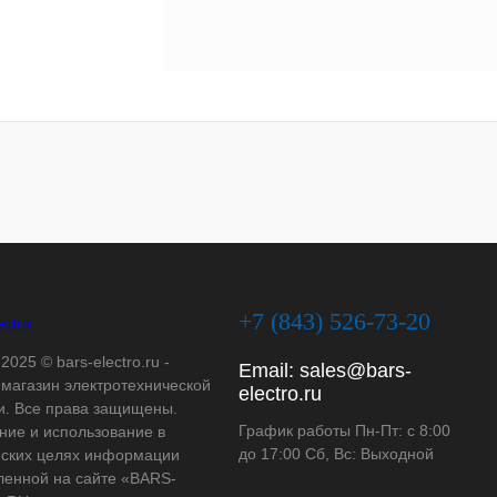
+7 (843) 526-73-20
2025 © bars-electro.ru -
Email:
sales@bars-
-магазин электротехнической
electro.ru
и. Все права защищены.
График работы Пн-Пт: с 8:00
ние и использование в
до 17:00 Сб, Вс: Выходной
ских целях информации
ленной на сайте «BARS-