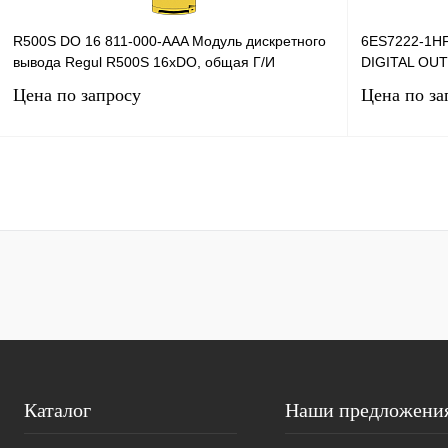
R500S DO 16 811-000-AAA Модуль дискретного
6ES7222-1H
вывода Regul R500S 16хDO, общая Г/И
DIGITAL OUT
Цена по запросу
Цена по за
Запросить цену
Купить в 1 клик
Сравнение
Купить в 1 к
В избранное
Под заказ
В избранное
Каталог
Наши предложени