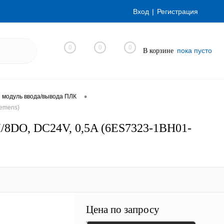
Вход
Регистрация
0
0
0
пока пусто
В корзине
•
 модуль ввода/вывода ПЛК
iemens)
I/8DO, DC24V, 0,5A (6ES7323-1BH01-
Цена по запросу