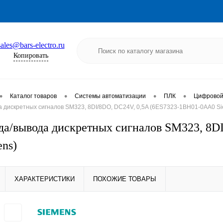
sales@bars-electro.ru
Копировать
•
•
•
•
Каталог товаров
Системы автоматизации
ПЛК
Цифровой
а дискретных сигналов SM323, 8DI/8DO, DC24V, 0,5A (6ES7323-1BH01-0AA0 S
да/вывода дискретных сигналов SM323, 8D
ns)
ХАРАКТЕРИСТИКИ
ПОХОЖИЕ ТОВАРЫ