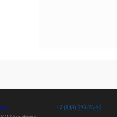
+7 (843) 526-73-20
2025 © bars-electro.ru -