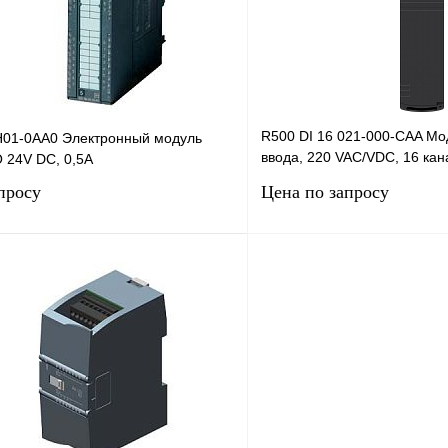
Под заказ
В избранное
R500 DI 16 021-000-CAA Мо
01-0AA0 Электронный модуль
ввода, 220 VAC/VDC, 16 кан
 24V DC, 0,5A
гальваническая
просу
Цена по запросу
Запросить цену
Запросить
лик
Сравнение
Купить в 1 клик
Под заказ
В избранное