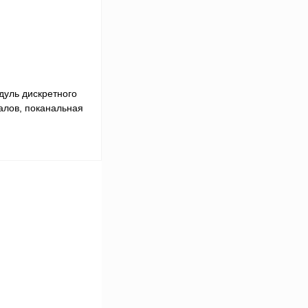
Под заказ
дуль дискретного
алов, поканальная
 цену
Сравнение
Под заказ