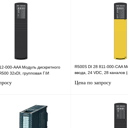
R500S DI 28 811-000-CAA М
012-000-AAA Модуль дискретного
ввода, 24 VDC, 28 каналов (
R500 32хDI, групповая Г/И
каналов), группо
просу
Цена по запросу
Запросить цену
Запросить
лик
Сравнение
Купить в 1 клик