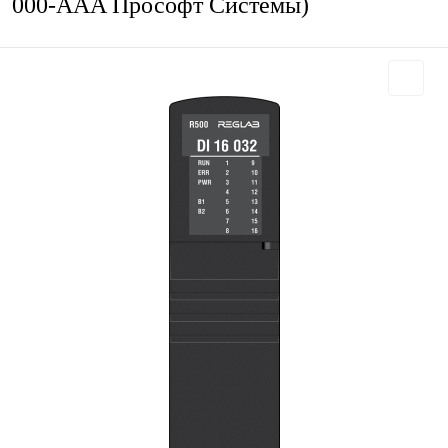
000-AAA Прософт Системы)