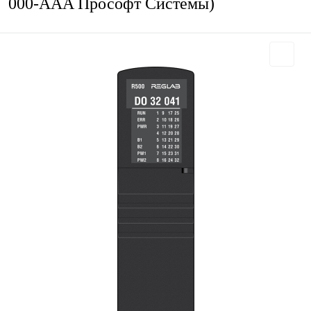
000-AAA Прософт Системы)