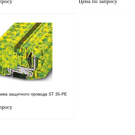
просу
Цена по запросу
Запросить цену
Запросить
лик
Сравнение
Купить в 1 клик
Под заказ
В избранное
н
мма защитного провода ST 35-PE
просу
Запросить цену