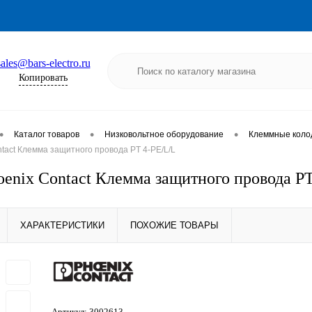
sales@bars-electro.ru
Копировать
•
•
•
Каталог товаров
Низковольтное оборудование
Клеммные коло
tact Клемма защитного провода PT 4-PE/L/L
oenix Contact Клемма защитного провода P
ХАРАКТЕРИСТИКИ
ПОХОЖИЕ ТОВАРЫ
Артикул:
3002613