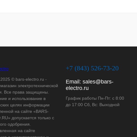
+7 (843) 526-73-20
2025 © bars-electro.ru -
Email:
sales@bars-
-магазин электротехнической
electro.ru
и. Все права защищены.
График работы Пн-Пт: с 8:00
ние и использование в
до 17:00 Сб, Вс: Выходной
ских целях информации
ленной на сайте «BARS-
RU» допускается только с
ого одобрения.
вленная на сайте
ия о характеристиках и