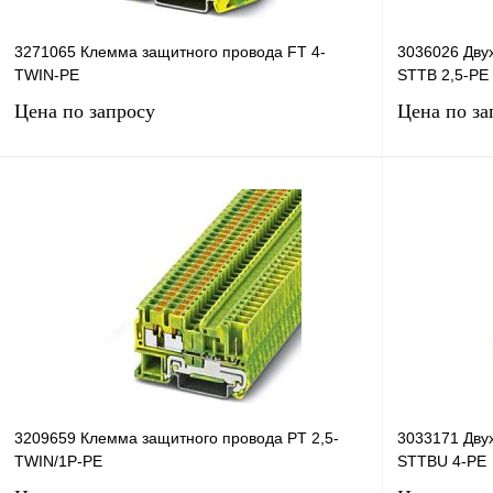
3271065 Клемма защитного провода FT 4-
3036026 Дву
TWIN-PE
STTB 2,5-PE
Цена по запросу
Цена по за
Запросить цену
Купить в 1 клик
Сравнение
Купить в 1 к
В избранное
Под заказ
В избранное
3209659 Клемма защитного провода PT 2,5-
3033171 Дву
TWIN/1P-PE
STTBU 4-PE