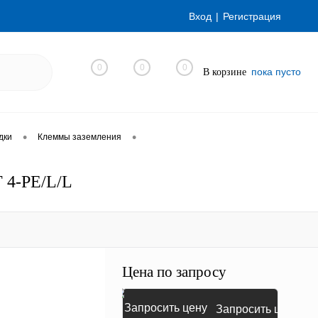
Вход
Регистрация
0
0
0
пока пусто
В корзине
•
•
дки
Клеммы заземления
T 4-PE/L/L
Цена по запросу
Запросить цену