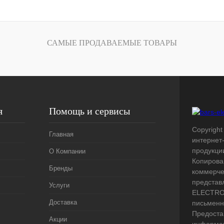
лик
Сравнение
Под заказ
САМЫЕ ПРОДАВАЕМЫЕ ТОВАРЫ
я
Помощь и сервисы
Copyright 
Главная
интернет
продукци
О Компании
Копирова
Бренды
коммерче
представ
Услуги
ELECTRO.
Доставка
письменн
Предоста
Акции
информац