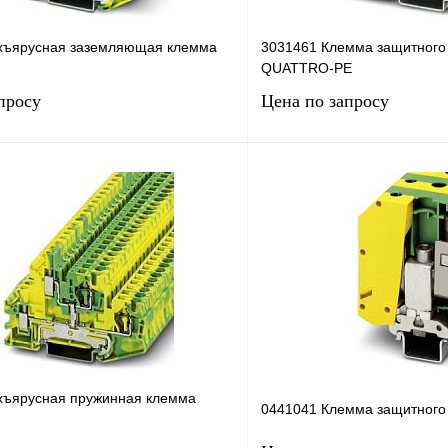
хъярусная заземляющая клемма
3031461 Клемма защитного 
QUATTRO-PE
просу
Цена по запросу
Запросить цену
Запросить
лик
Сравнение
Купить в 1 клик
Под заказ
В избранное
хъярусная пружинная клемма
0441041 Клемма защитного