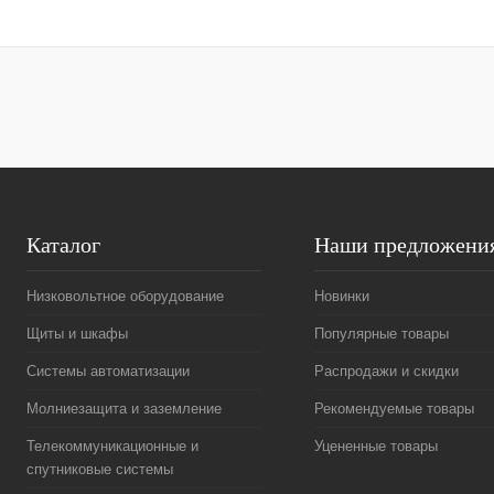
Купить в 1 клик
Сравнение
Купить в 1 к
В избранное
Под заказ
В избранное
Каталог
Наши предложени
Низковольтное оборудование
Новинки
Щиты и шкафы
Популярные товары
Системы автоматизации
Распродажи и скидки
Молниезащита и заземление
Рекомендуемые товары
Телекоммуникационные и
Уцененные товары
спутниковые системы