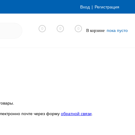
Вход
Регистрация
0
0
0
пока пусто
В корзине
товары.
электронно почте через форму
обратной связи
.