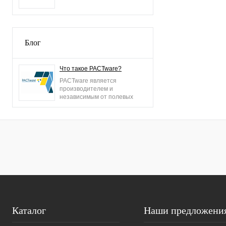
Блог
Что такое PACTware?
PACTware является
производителем и
независимым от полевых
шин операционным
программным
обеспечением для всех
полевых устройств и
протоколов.
Каталог
Наши предложени