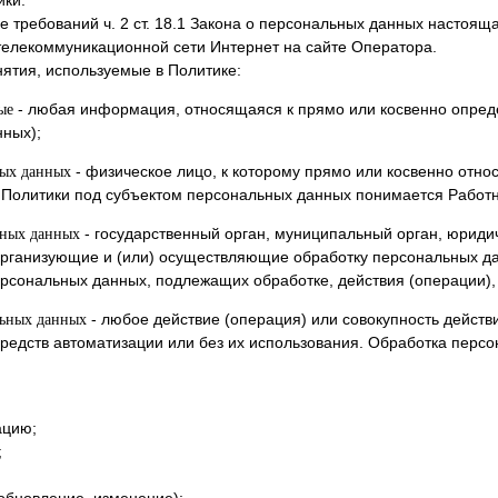
ики.
е требований ч. 2 ст. 18.1 Закона о персональных данных настоящ
елекоммуникационной сети Интернет на сайте Оператора.
нятия, используемые в Политике:
- любая информация, относящаяся к прямо или косвенно опред
ые
ных);
- физическое лицо, к которому прямо или косвенно отн
ных данных
Политики под субъектом персональных данных понимается Работ
- государственный орган, муниципальный орган, юриди
ьных данных
рганизующие и (или) осуществляющие обработку персональных д
ерсональных данных, подлежащих обработке, действия (операции
- любое действие (операция) или совокупность дейст
льных данных
редств автоматизации или без их использования. Обработка персо
ацию;
;