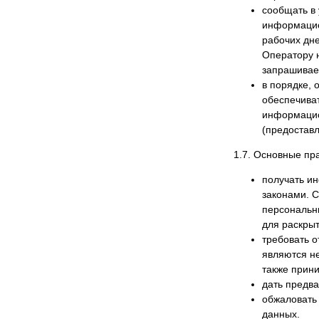
сообщать в
информацио
рабочих дне
Оператору 
запрашивае
в порядке,
обеспечива
информацио
(предоставл
1.7. Основные пр
получать и
законами. 
персональн
для раскры
требовать о
являются н
также прин
дать предва
обжаловать
данных.