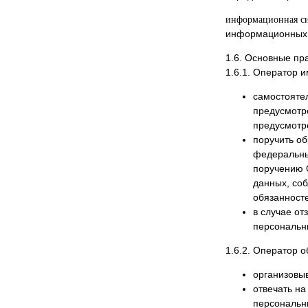
информационная си
информационных т
1.6. Основные пр
1.6.1. Оператор и
самостояте
предусмотр
предусмотр
поручить об
федеральны
поручению 
данных, со
обязанност
в случае о
персональн
1.6.2. Оператор о
организовыв
отвечать на
персональн