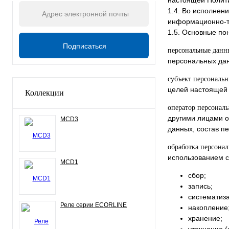
настоящей Полит
1.4. Во исполнени
информационно-т
1.5. Основные по
персональные данн
персональных дан
субъект персональ
целей настоящей 
Коллекции
оператор персонал
другими лицами о
MCD3
данных, состав п
обработка персона
использованием с
MCD1
сбор;
запись;
систематиз
Реле серии ECORLINE
накопление
хранение;