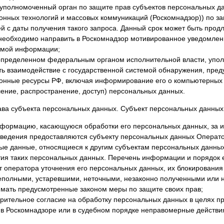
 уполномоченный орган по защите прав субъектов персональных да
нных технологий и массовых коммуникаций (Роскомнадзор)) по за
й с даты получения такого запроса. Данный срок может быть продле
необходимо направить в Роскомнадзор мотивированное уведомлени
мой информации;
 определенном федеральным органом исполнительной власти, упол
ть взаимодействие с государственной системой обнаружения, пред
нные ресурсы РФ, включая информирование его о компьютерных 
ение, распространение, доступ) персональных данных.
ава субъекта персональных данных. Субъект персональных данных
нформацию, касающуюся обработки его персональных данных, за
Сведения предоставляются субъекту персональных данных Операто
ые данные, относящиеся к другим субъектам персональных данных,
тия таких персональных данных. Перечень информации и порядок 
т оператора уточнения его персональных данных, их блокирования
еполными, устаревшими, неточными, незаконно полученными или н
имать предусмотренные законом меры по защите своих прав;
рительное согласие на обработку персональных данных в целях пр
 в Роскомнадзоре или в судебном порядке неправомерные действи