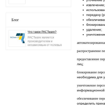
уточнение (
извлечение;
использова
передачу (р
Блог
обезличива
блокирован
удаление;
Что такое PACTware?
уничтожени
PACTware является
производителем и
автоматизированна
независимым от полевых
шин операционным
распространение п
программным
обеспечением для всех
предоставление пе
полевых устройств и
протоколов.
лиц;
блокирование перс
необходима для у
уничтожение перс
информационной с
обезличивание пер
определить прина