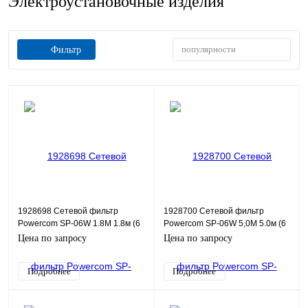
Электроустановочные изделия
популярности
Фильтр
1928698 Сетевой фильтр
1928700 Сетевой фильтр
Powercom SP-06W 1.8М 1.8м (6
Powercom SP-06W 5,0М 5.0м (6
розеток) белый/серый (коробка)
розеток) белый/серый (коробка)
Цена по запросу
Цена по запросу
Подробнее
Подробнее