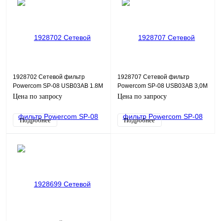
1928702 Сетевой фильтр
1928707 Сетевой фильтр
Powercom SP-08 USB03AB 1.8М
Powercom SP-08 USB03AB 3,0М
1.8м (8 розеток) черный
3м (8 розеток) черный (коробка)
Цена по запросу
Цена по запросу
(коробка)
Подробнее
Подробнее