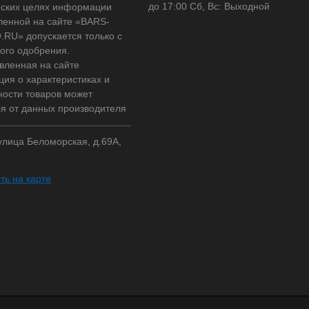
до 17:00 Сб, Вс: Выходной
ских целях информации
ленной на сайте «BARS-
RU» допускается только с
ого одобрения.
вленная на сайте
ия о характеристиках и
ности товаров может
ся от данных производителя
 улица Беломорская, д.69А,
ть на карте