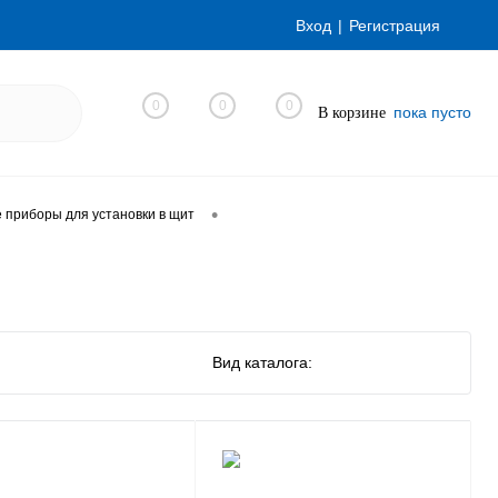
Вход
Регистрация
0
0
0
пока пусто
В корзине
•
приборы для установки в щит
Вид каталога: