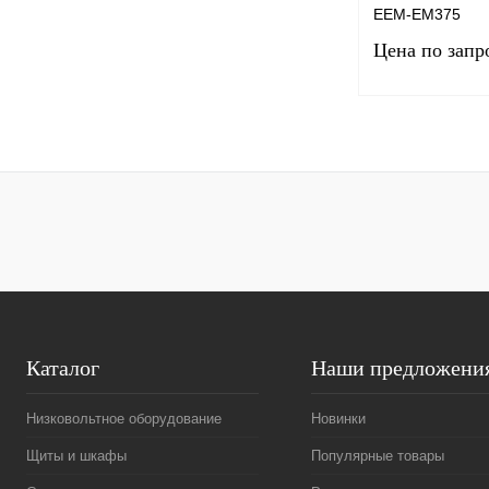
EEM-EM375
Цена по запр
Запро
Купить в 1 клик
В избранное
Каталог
Наши предложени
Низковольтное оборудование
Новинки
Щиты и шкафы
Популярные товары