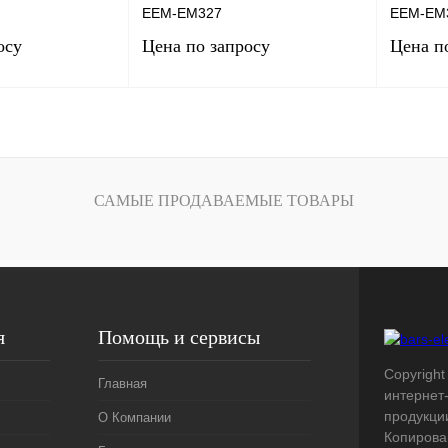
EEM-EM327
EEM-EM
осу
Цена по запросу
Цена п
сить цену
Запросить цену
Сравнение
Купить в 1 клик
Сравнение
Купить в
САМЫЕ ПРОДАВАЕМЫЕ ТОВАРЫ
Под заказ
В избранное
Под заказ
В избра
я
Помощь и сервисы
Copyright 
Главная
интернет
продукци
О Компании
Копирова