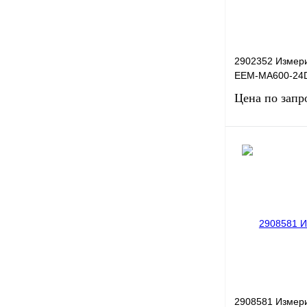
2902352 Измер
EEM-MA600-24
Цена по запр
Запро
Купить в 1 клик
В избранное
2908581 Измер