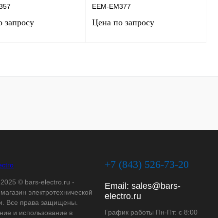
357
EEM-EM377
о запросу
Цена по запросу
Запросить цену
Запросить цену
 1 клик
Сравнение
Купить в 1 клик
Сравнение
нное
Под заказ
В избранное
Под заказ
+7 (843) 526-73-20
2025 © bars-electro.ru -
Email:
sales@bars-
-магазин электротехнической
electro.ru
и. Все права защищены.
График работы Пн-Пт: с 8:00
ние и использование в