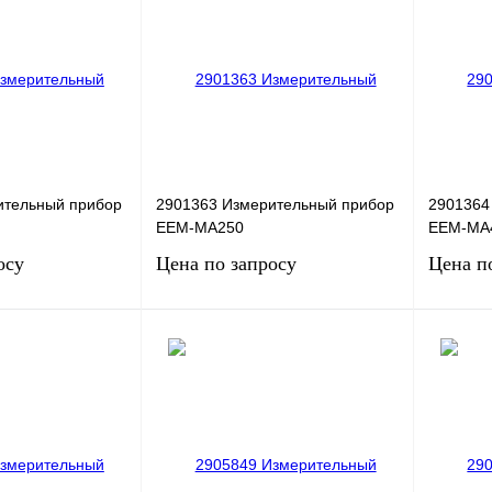
ительный прибор
2901363 Измерительный прибор
2901364
EEM-MA250
EEM-MA
осу
Цена по запросу
Цена п
сить цену
Запросить цену
Сравнение
Купить в 1 клик
Сравнение
Купить в
Под заказ
В избранное
Под заказ
В избра