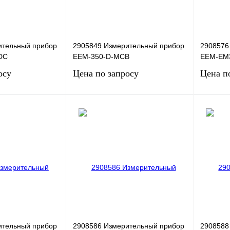
ительный прибор
2905849 Измерительный прибор
2908576
DC
EEM-350-D-MCB
EEM-EM
осу
Цена по запросу
Цена п
сить цену
Запросить цену
Сравнение
Купить в 1 клик
Сравнение
Купить в
Под заказ
В избранное
Под заказ
В избра
ительный прибор
2908586 Измерительный прибор
2908588