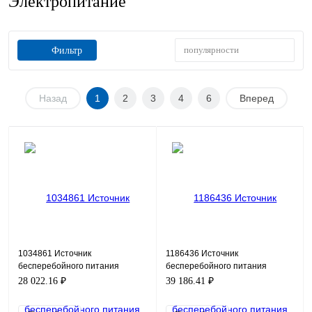
Электропитание
популярности
Фильтр
Назад
1
2
3
4
6
Вперед
1034861 Источник
1186436 Источник
бесперебойного питания
бесперебойного питания
Macan MAC-1000
Macan MAC-1500
28 022.16 ₽
39 186.41 ₽