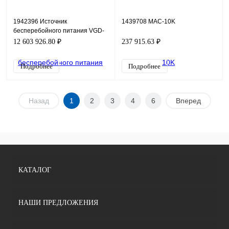
1942396 Источник
1439708 MAC-10K
бесперебойного питания VGD-
II-1200M33HP
12 603 926.80 ₽
237 915.63 ₽
Подробнее
Подробнее
Назад
1
2
3
4
6
Вперед
КАТАЛОГ
НАШИ ПРЕДЛОЖЕНИЯ