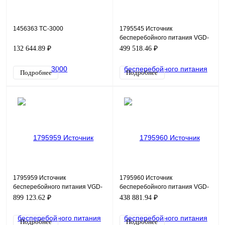
1456363 TC-3000
1795545 Источник
бесперебойного питания VGD-
II-40R33 (Empty modular cabibet)
132 644.89 ₽
499 518.46 ₽
Подробнее
Подробнее
1795959 Источник
1795960 Источник
бесперебойного питания VGD-
бесперебойного питания VGD-
II-60R33 (Empty modular cabibet)
II-30R33 (Empty modular cabibet)
899 123.62 ₽
438 881.94 ₽
Подробнее
Подробнее