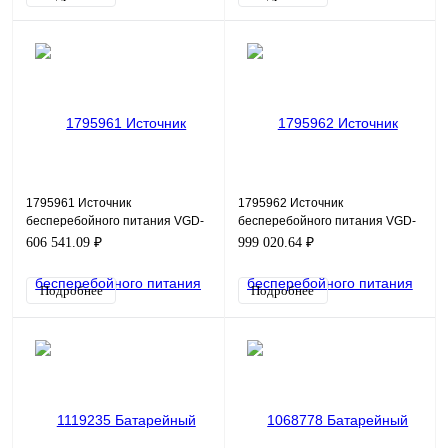
1795961 Источник
1795962 Источник
бесперебойного питания VGD-
бесперебойного питания VGD-
II-45R33 (Empty modular cabibet)
II-90R33 (Empty modular cabibet)
606 541.09 ₽
999 020.64 ₽
Подробнее
Подробнее