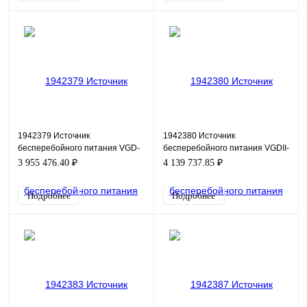
1942379 Источник
1942380 Источник
бесперебойного питания VGD-
бесперебойного питания VGDII-
II-400M33HP
500M33HP
3 955 476.40 ₽
4 139 737.85 ₽
Подробнее
Подробнее