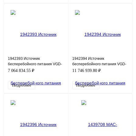
1942393 Источник
1942394 Источник
бесперебойного питания VGD-
бесперебойного питания VGD-
II-800M33HP
II-1000M33HP
7 064 834.55 ₽
11 746 939.80 ₽
Подробнее
Подробнее